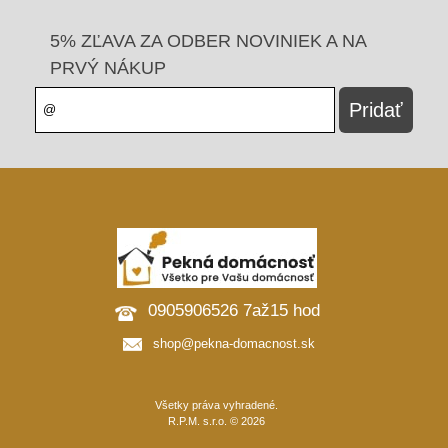
5% ZĽAVA ZA ODBER NOVINIEK A NA
PRVÝ NÁKUP
0905906526 7až15 hod
shop@pekna-domacnost.sk
Všetky práva vyhradené.
R.P.M. s.r.o. © 2026