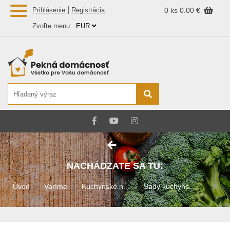
|
Prihlásenie
Registrácia
0 ks
0.00 €
Zvoľte menu:
NACHÁDZATE SA TU:
Úvod
Varíme
Kuchynské n...
Sady kuchyns...
Adaptér na ...