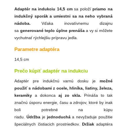
Adaptér na indukciu 14,5 cm
sa položí
priamo na
indukčný sporák a umiestni sa na neho vybraná
nádoba.
Vďaka inovatívnemu dizajnu
sa
generované teplo úplne prenáša
a vy si môžete
vychutnať rýchlejšiu prípravu jedla.
Parametre adaptéra
14,5 cm
Prečo kúpiť adaptér na indukciu
Adaptér pre indukčnú varnú dosku je
možné
použiť
s nádobami z ocele, hliníka, liatiny, železa,
keramiky
a dokonca
aj zo skla.
Prináša to tak
značnú úsporu energie, času a zdrojov, ktoré by inak
boli potrebné na kúpu
riadu.
Údržba
je
jednoduchá
a nevyžaduje použitie
špeciálnych čistiacich prostriedkov.
Držiak
adaptéra