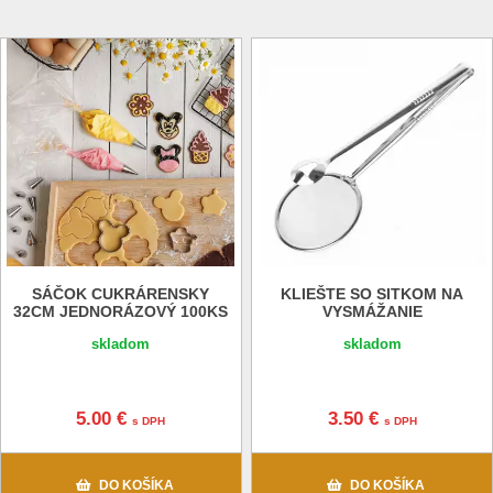
čas získať si tieto nástroje a vytvoriť viac chutných
pokrmov.
Domáce potreby
a
všetko pre domácnosť
-
oblasť v ktorej máme
30 ročné skúsenosti.
SÁČOK CUKRÁRENSKY
KLIEŠTE SO SITKOM NA
32CM JEDNORÁZOVÝ 100KS
VYSMÁŽANIE
skladom
skladom
5.00 €
3.50 €
s DPH
s DPH
DO KOŠÍKA
DO KOŠÍKA