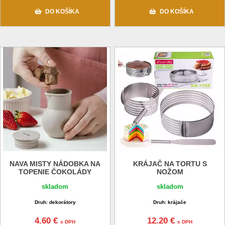
DO KOŠÍKA
DO KOŠÍKA
NAVA MISTY NÁDOBKA NA
KRÁJAČ NA TORTU S
TOPENIE ČOKOLÁDY
NOŽOM
skladom
skladom
Druh: dekorátory
Druh: krájače
4.60 €
12.20 €
s DPH
s DPH