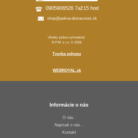
0905906526 7až15 hod
shop@pekna-domacnost.sk
Všetky práva vyhradené.
R.P.M. s.r.o. © 2026
Tvorba eshopu
:
WEBROYAL.sk
Informácie o nás
O nás..
Napísali o nás...
Kontakt