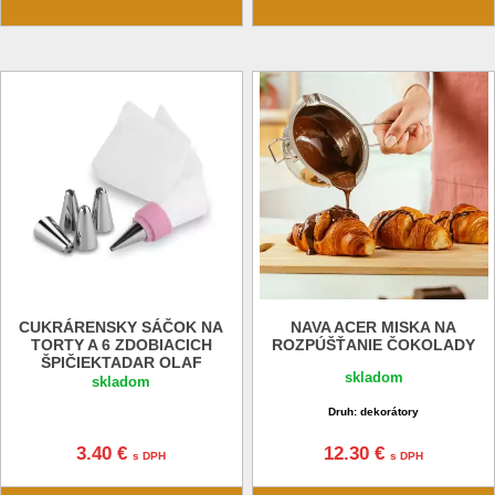
CUKRÁRENSKY SÁČOK NA
NAVA ACER MISKA NA
TORTY A 6 ZDOBIACICH
ROZPÚŠŤANIE ČOKOLADY
ŠPIČIEKTADAR OLAF
skladom
skladom
Druh: dekorátory
3.40 €
12.30 €
s DPH
s DPH