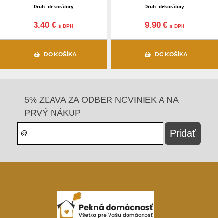
Druh: dekorátory
Druh: dekorátory
3.40 €
9.90 €
s DPH
s DPH
DO KOŠÍKA
DO KOŠÍKA
5% ZĽAVA ZA ODBER NOVINIEK A NA
PRVÝ NÁKUP