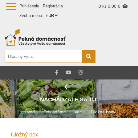
|
Prihlásenie
Registrácia
0 ks
0.00 €
Zvoľte menu:
NACHÁDZATE SA TU:
Úvod
Odkladáme
Veci
Úložné boxy
Úložný box