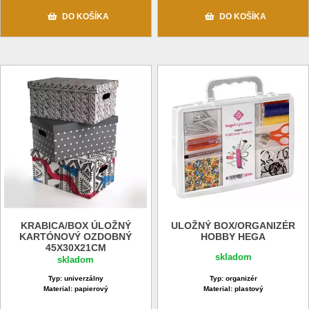
DO KOŠÍKA
DO KOŠÍKA
KRABICA/BOX ÚLOŽNÝ
ULOŽNÝ BOX/ORGANIZÉR
KARTÓNOVÝ OZDOBNÝ
HOBBY HEGA
45X30X21CM
skladom
skladom
Typ: univerzálny
Typ: organizér
Material: papierový
Material: plastový