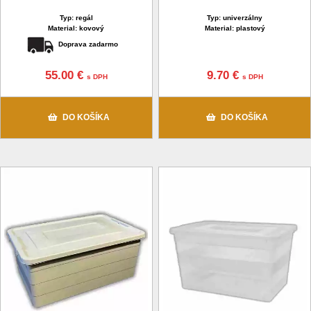
Typ: regál
Typ: univerzálny
Material: kovový
Material: plastový
Doprava zadarmo
55.00 €
9.70 €
s DPH
s DPH
DO KOŠÍKA
DO KOŠÍKA