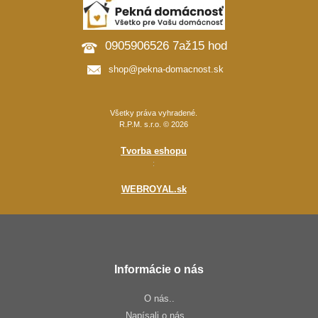
0905906526 7až15 hod
shop@pekna-domacnost.sk
Všetky práva vyhradené.
R.P.M. s.r.o. © 2026
Tvorba eshopu
:
WEBROYAL.sk
Informácie o nás
O nás..
Napísali o nás...