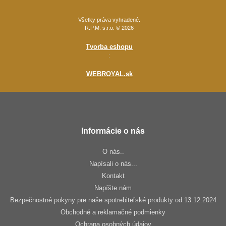
Všetky práva vyhradené.
R.P.M. s.r.o. © 2026
Tvorba eshopu
:
WEBROYAL.sk
Informácie o nás
O nás..
Napísali o nás...
Kontakt
Napíšte nám
Bezpečnostné pokyny pre naše spotrebiteľské produkty od 13.12.2024
Obchodné a reklamačné podmienky
Ochrana osobných údajov