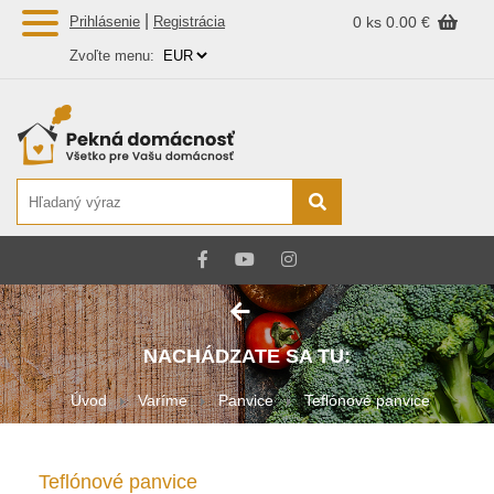
|
Prihlásenie
Registrácia
0 ks
0.00 €
Zvoľte menu:
NACHÁDZATE SA TU:
Úvod
Varíme
Panvice
Teflónové panvice
Teflónové panvice