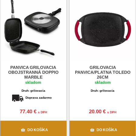
PANVICA GRILOVACIA
GRILOVACIA
OBOJSTRANNÁ DOPPIO
PANVICA/PLATNA TOLEDO
MARBLE
26CM
skladom
skladom
Druh: grilovacia
Druh: grilovacia
Doprava zadarmo
77.40 €
20.00 €
s DPH
s DPH
DO KOŠÍKA
DO KOŠÍKA