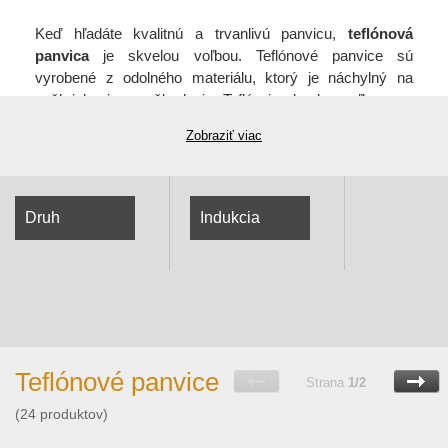
Keď hľadáte kvalitnú a trvanlivú panvicu,
teflónová
panvica
je skvelou voľbou. Teflónové panvice sú
vyrobené z odolného materiálu, ktorý je náchylný na
poškriabanie a poškodenie. Teflón je skvelou voľbou pre
každého, kto chce ušetriť čas a starosti pri varení.
Zobraziť viac
Teflónové panvice sú veľmi odolné a nedávajú do jedla
žiadne zdraviu škodlivé látky. Jemný povrch teflónu
zaisťuje, že jedlo nespáli a nezanecháva nepríjemné
stopy. Môžete s nimi variť bez tuku alebo masla a
Druh
Indukcia
nezostávajú zvyšky po varení. Teflónové panvice sa
ľahko čistia a sú tiež veľmi ľahké. Môžete ich ľahko
preniesť z jedného miesta na druhé, čo je skvelé pre ľudí,
ktorí často cestujú. Sú tiež veľmi cenovo dostupné a
dostupné v rôznych veľkostiach a farbách. Vyberte si
teflónovú panvicu, ak hľadáte kvalitu, trvanlivosť a
praktické riešenia. S týmto jedinečným kúskom nádoby
Teflónové panvice
Strana
1/2
na varenie si môžete pripraviť najchutnejšie jedlá, a to s
minimálnym úsilím.
Domáce potreby
a
všetko pre
(24 produktov)
domácnosť
- oblasť v ktorej máme
30 ročné