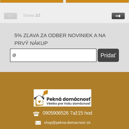
Strana
1/2
5% ZĽAVA ZA ODBER NOVINIEK A NA
PRVÝ NÁKUP
0905906526 7až15 hod
shop@pekna-domacnost.sk