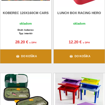
KOBEREC 120X160CM CARS
LUNCH BOX RACING HERO
skladom
skladom
Druh: koberec
Typ: interiér
28.20 €
12.20 €
s DPH
s DPH
DO KOŠÍKA
DO KOŠÍKA