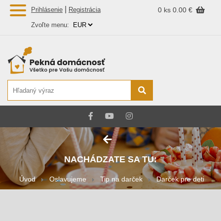
|
Prihlásenie
Registrácia
0 ks
0.00 €
Zvoľte menu:
NACHÁDZATE SA TU:
Úvod
Oslavujeme
Tip na darček
Darček pre deti