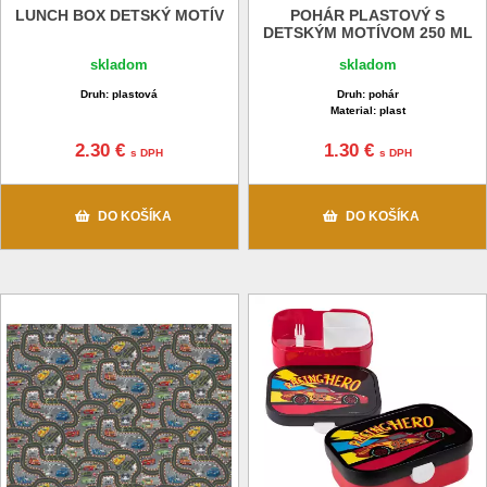
LUNCH BOX DETSKÝ MOTÍV
POHÁR PLASTOVÝ S
DETSKÝM MOTÍVOM 250 ML
skladom
skladom
Druh: plastová
Druh: pohár
Material: plast
2.30 €
1.30 €
s DPH
s DPH
DO KOŠÍKA
DO KOŠÍKA