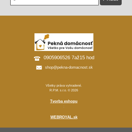
0905906526 7až15 hod
shop@pekna-domacnost.sk
Všetky práva vyhradené.
R.P.M. s.r.o. © 2026
Tvorba eshopu
:
WEBROYAL.sk