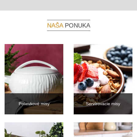
NAŠA
PONUKA
Polievkové misy
Servírovacie misy