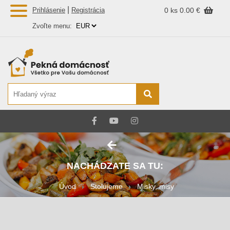
|
Prihlásenie
Registrácia
0 ks
0.00 €
Zvoľte menu:
NACHÁDZATE SA TU:
Úvod
Stolujeme
Misky, misy