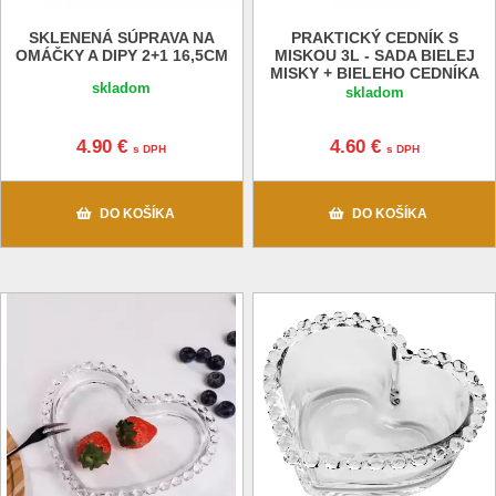
SKLENENÁ SÚPRAVA NA
PRAKTICKÝ CEDNÍK S
OMÁČKY A DIPY 2+1 16,5CM
MISKOU 3L - SADA BIELEJ
MISKY + BIELEHO CEDNÍKA
skladom
skladom
4.90 €
4.60 €
s DPH
s DPH
DO KOŠÍKA
DO KOŠÍKA