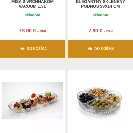
MISA S VRCHNÁKOM
ELEGANTNÝ SKLENENÝ
VACUUM 1.9L
PODNOS 39X14 CM
skladom
skladom
13.00 €
7.90 €
s DPH
s DPH
DO KOŠÍKA
DO KOŠÍKA