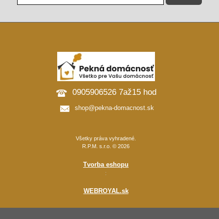
0905906526 7až15 hod
shop@pekna-domacnost.sk
Všetky práva vyhradené.
R.P.M. s.r.o. © 2026
Tvorba eshopu
:
WEBROYAL.sk