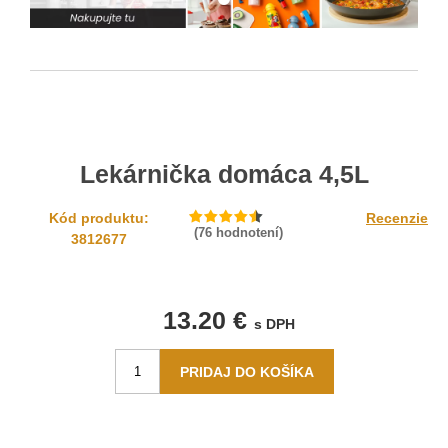
Lekárnička domáca 4,5L
Kód produktu:
Recenzie
(
76
hodnotení)
3812677
13.20 €
s DPH