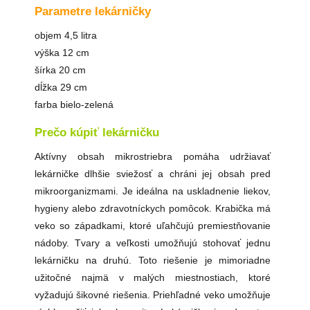
Parametre lekárničky
objem 4,5 litra
výška 12 cm
šírka 20 cm
dĺžka 29 cm
farba bielo-zelená
Prečo kúpiť lekárničku
Aktívny obsah mikrostriebra pomáha udržiavať
lekárničke dlhšie sviežosť a chráni jej obsah pred
mikroorganizmami. Je ideálna na uskladnenie liekov,
hygieny alebo zdravotníckych pomôcok. Krabička má
veko so západkami, ktoré uľahčujú premiestňovanie
nádoby. Tvary a veľkosti umožňujú stohovať jednu
lekárničku na druhú. Toto riešenie je mimoriadne
užitočné najmä v malých miestnostiach, ktoré
vyžadujú šikovné riešenia. Priehľadné veko umožňuje