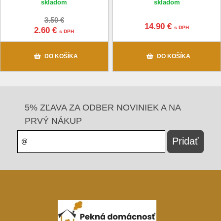
skladom
skladom
3.50 €
14.90 €
s DPH
2.60 €
s DPH
DO KOŠÍKA
DO KOŠÍKA
5% ZĽAVA ZA ODBER NOVINIEK A NA
PRVÝ NÁKUP