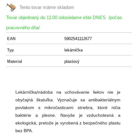
Tento tovar máme
skladom
Tovar objednaný do 11:00 odosielame ešte DNES
/počas
pracovného dňa/
EAN
5902541112677
Typ
lekárnička
Material
plastový
Lekárnička/nádoba na uchovávanie liekov nie je
obyčajná škatuľka. Vyznačuje sa antibakteriálnym
povlakom s mikročasticami striebra, ktoré ničia
baktérie a plesne. Navyše je vzduchotesná a
ekologická, pretože je vyrobená z bezpečného plastu
bez BPA.