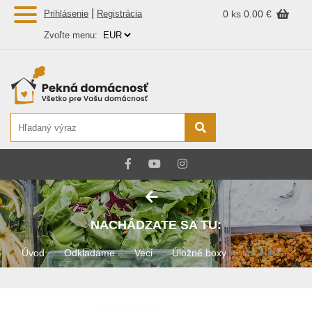
|
Prihlásenie
Registrácia
0 ks
0.00 €
Zvoľte menu:
NACHÁDZATE SA TU:
Úvod
Odkladáme
Veci
Úložné boxy
Lekárnička...