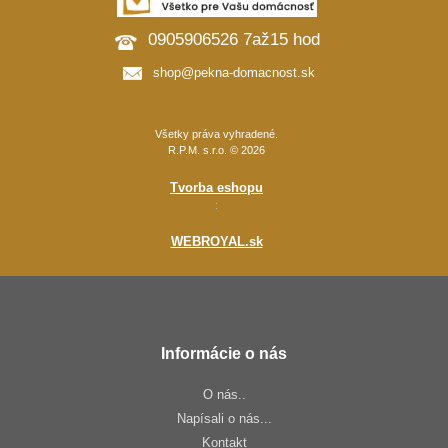
0905906526 7až15 hod
shop@pekna-domacnost.sk
Všetky práva vyhradené.
R.P.M. s.r.o. © 2026
Tvorba eshopu
:
WEBROYAL.sk
Informácie o nás
O nás..
Napísali o nás...
Kontakt