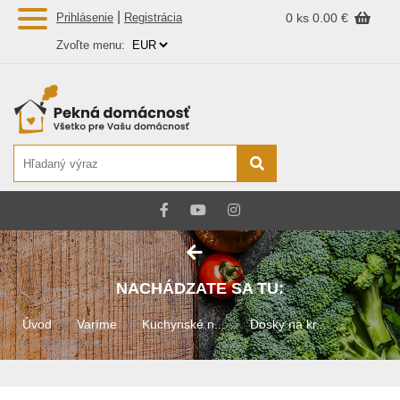
|
Prihlásenie
Registrácia
0 ks
0.00 €
Zvoľte menu:
NACHÁDZATE SA TU:
Úvod
Varíme
Kuchynské n...
Dosky na kr...
Doska na kr...