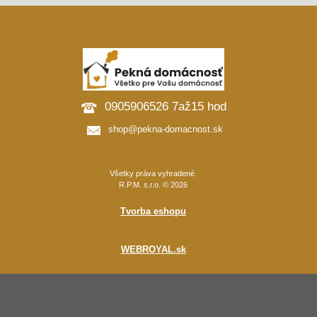
0905906526 7až15 hod
shop@pekna-domacnost.sk
Všetky práva vyhradené.
R.P.M. s.r.o. © 2026
Tvorba eshopu
:
WEBROYAL.sk