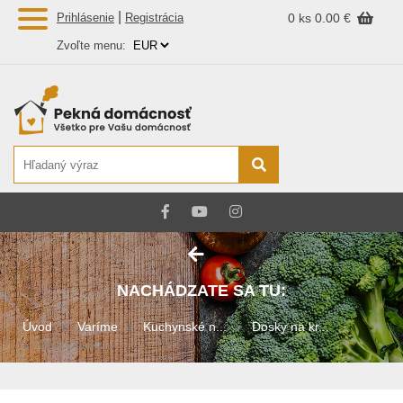
|
Prihlásenie
Registrácia
0 ks
0.00 €
Zvoľte menu:
NACHÁDZATE SA TU:
Úvod
Varíme
Kuchynské n...
Dosky na kr...
Dosky na kr...