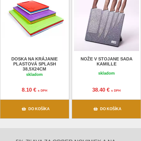
DOSKA NA KRÁJANIE
NOŽE V STOJANE SADA
PLASTOVÁ SPLASH
KAMILLE
38,5X24CM
skladom
skladom
8.10 €
38.40 €
s DPH
s DPH
DO KOŠÍKA
DO KOŠÍKA