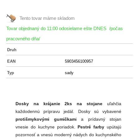
Tento tovar máme
skladom
Tovar objednaný do 11:00 odosielame ešte DNES
/počas
pracovného dňa/
Druh
EAN
5903456100957
Typ
sady
Dosky na krájanie 2ks na stojane
uľahčia
každodennú prípravu jedál. Dosky sú vybavené
protišmykovými gumičkam
i a prídavný stojan
vnesie do kuchyne poriadok.
Pestré farby
upútajú
pozornosť a vnesú moderný nádych do kuchynského