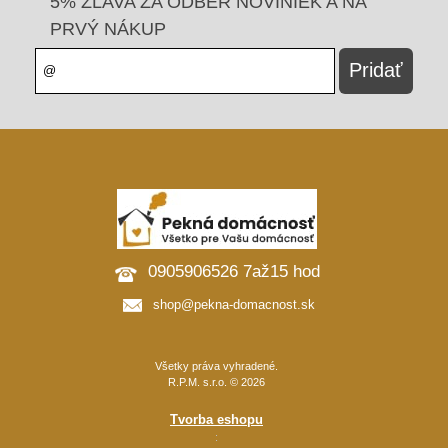
5% ZĽAVA ZA ODBER NOVINIEK A NA
PRVÝ NÁKUP
0905906526 7až15 hod
shop@pekna-domacnost.sk
Všetky práva vyhradené.
R.P.M. s.r.o. © 2026
Tvorba eshopu
: