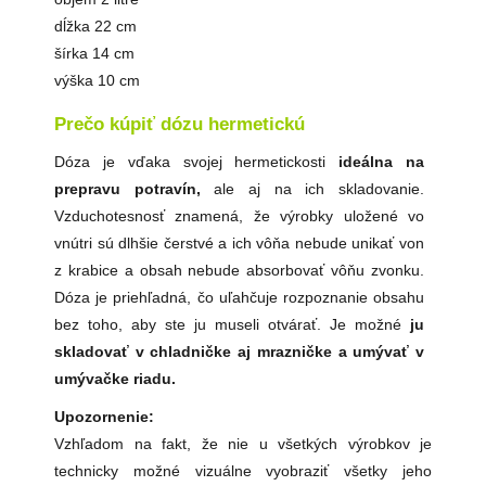
dĺžka 22 cm
šírka 14 cm
výška 10 cm
Prečo kúpiť dózu hermetickú
Dóza je vďaka svojej hermetickosti
ideálna na
prepravu potravín,
ale aj na ich skladovanie.
Vzduchotesnosť znamená, že výrobky uložené vo
vnútri sú dlhšie čerstvé a ich vôňa nebude unikať von
z krabice a obsah nebude absorbovať vôňu zvonku.
Dóza je priehľadná, čo uľahčuje rozpoznanie obsahu
bez toho, aby ste ju museli otvárať. Je možné
ju
skladovať v chladničke aj mrazničke a umývať v
umývačke riadu.
Upozornenie:
Vzhľadom na fakt, že nie u všetkých výrobkov je
technicky možné vizuálne vyobraziť všetky jeho