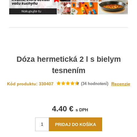
Dóza hermetická 2 l s bielym
tesnením
Kód produktu: 330407
(
34
hodnotení)
Recenzie
4.40 €
s DPH