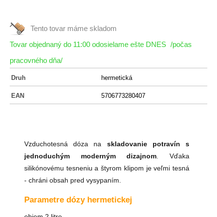
Tento tovar máme
skladom
Tovar objednaný do 11:00 odosielame ešte DNES
/počas
pracovného dňa/
Druh
hermetická
EAN
5706773280407
Vzduchotesná dóza na
skladovanie potravín s
jednoduchým moderným dizajnom
. Vďaka
silikónovému tesneniu a štyrom klipom je veľmi tesná
- chráni obsah pred vysypaním.
Parametre dózy hermetickej
objem 2 litre