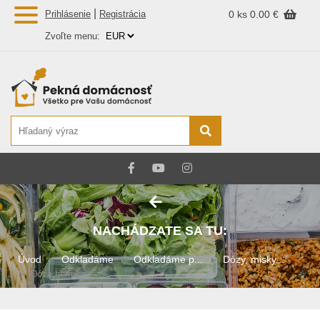
|
Prihlásenie
Registrácia
0 ks
0.00 €
Zvoľte menu:
NACHÁDZATE SA TU:
Úvod
Odkladáme
Odkladáme p...
Dózy, misky...
Dóza hermet...