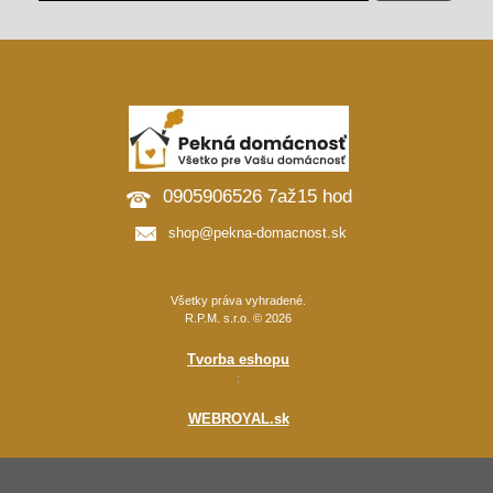
0905906526 7až15 hod
shop@pekna-domacnost.sk
Všetky práva vyhradené.
R.P.M. s.r.o. © 2026
Tvorba eshopu
:
WEBROYAL.sk