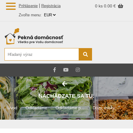
|
Prihlásenie
Registrácia
0 ks
0.00 €
Zvoľte menu:
NACHÁDZATE SA TU:
Úvod
Odkladáme
Odkladáme p...
Dózy, misky...
Dóza na pot...