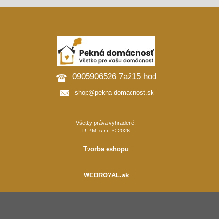
0905906526 7až15 hod
shop@pekna-domacnost.sk
Všetky práva vyhradené.
R.P.M. s.r.o. © 2026
Tvorba eshopu
:
WEBROYAL.sk