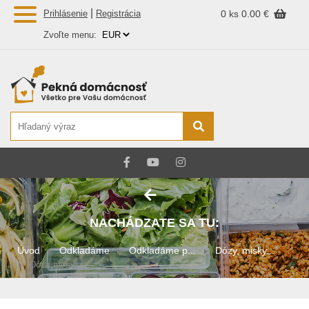
|
Prihlásenie
Registrácia
0 ks
0.00 €
Zvoľte menu:
NACHÁDZATE SA TU:
Úvod
Odkladáme
Odkladáme p...
Dózy, misky...
Dóza na syr...