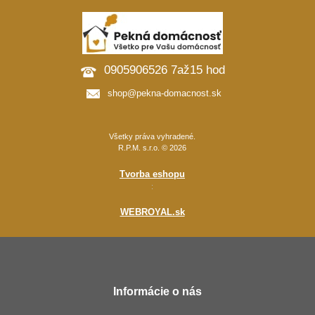
0905906526 7až15 hod
shop@pekna-domacnost.sk
Všetky práva vyhradené.
R.P.M. s.r.o. © 2026
Tvorba eshopu
:
WEBROYAL.sk
Informácie o nás