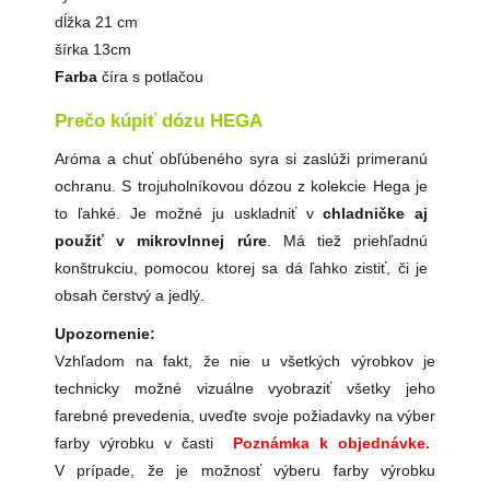
dĺžka 21 cm
šírka 13cm
Farba
číra s potlačou
Prečo kúpiť dózu HEGA
Aróma a chuť obľúbeného syra si zaslúži primeranú
ochranu. S trojuholníkovou dózou z kolekcie Hega je
to ľahké. Je možné ju uskladniť v
chladničke aj
použiť v mikrovlnnej rúre
. Má tiež priehľadnú
konštrukciu, pomocou ktorej sa dá ľahko zistiť, či je
obsah čerstvý a jedlý.
Upozornenie:
Vzhľadom na fakt, že nie u všetkých výrobkov je
technicky možné vizuálne vyobraziť všetky jeho
farebné prevedenia, uveďte svoje požiadavky na výber
farby výrobku v časti
Poznámka k objednávke.
V prípade, že je možnosť výberu farby výrobku