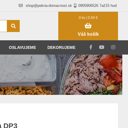
shop@pekna-domacnost.sk
0905906526 7až15 hod
0 ks
| 0.00 €
Váš košík
OSLAVUJEME
DEKORUJEME
a DP3