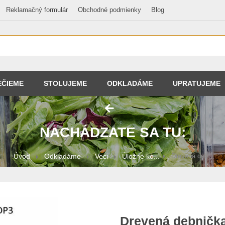
Reklamačný formulár
Obchodné podmienky
Blog
EČIEME
STOLUJEME
ODKLADÁME
UPRATUJEME
NACHÁDZATE SA TU:
Úvod
Odkladáme
Veci
Úložné ko...
Drevená deb...
Drevená debničk