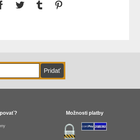
povať?
Možnosti platby
eny