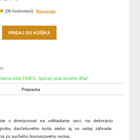
(
36
hodnotení)
Recenzie
om
ielame ešte DNES
/počas pracovného dňa/
Prepravka
ete v domácnosti na odkladanie vecí, na dekoráciu
ýrobu darčekového koša alebo aj vo vašej záhrade.
ná zo suchého borovicového reziva.