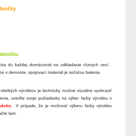
ebničky
debničku
ka do každej domácnosti na odkladanie rôznych vecí.
o v demonte, spojovací materiál je súčaťou balenia.
 všetkých výrobkov je technicky možné vizuálne vyobraziť
enia, uveďte svoje požiadavky na výber farby výrobku v
ávke.
V prípade, že je možnosť výberu farby výrobku
ačte tam.