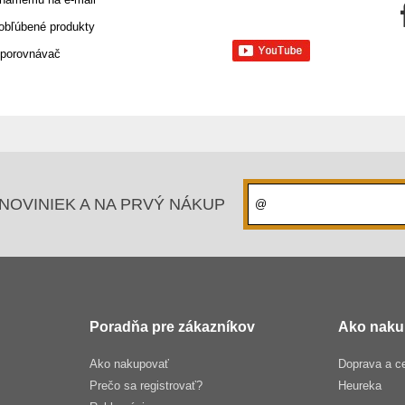
 obľúbené produkty
 porovnávač
NOVINIEK A NA PRVÝ NÁKUP
Poradňa pre zákazníkov
Ako naku
Ako nakupovať
Doprava a c
Prečo sa registrovať?
Heureka