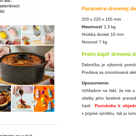
Parametre drevenej d
320 x 220 x 155 mm
Hmotnosť
1,3 kg
Hrúbka dosiek 10 mm
Nosnosť 7 kg
Prečo kúpiť drevenú 
Debnička je výborná pomôc
Predáva sa zmontovaná aleb
Upozornenie:
Vzhľadom na fakt, že nie u
všetky jeho farebné preved
časti
Poznámka k objedn
v popise výrobku, tak ju ozn
známemu na e-mail