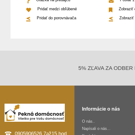
Pridať medzi obľúbené
Zobraziť
Pridať do porovnávača
Zobraziť
5% ZĽAVA ZA ODBER 
Informácie o nás
O nás..
Napísali o nás...
0905906526 7až15 hod