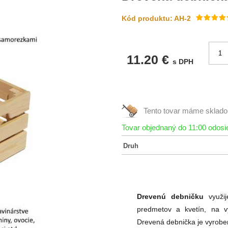
Kód produktu: AH-2
11.20 €
s DPH
Tento tovar máme
sklad
Tovar objednaný do 11:00 odos
Druh
Drevenú debničku
využij
predmetov a kvetín, na v
Drevená debnička je vyrobe