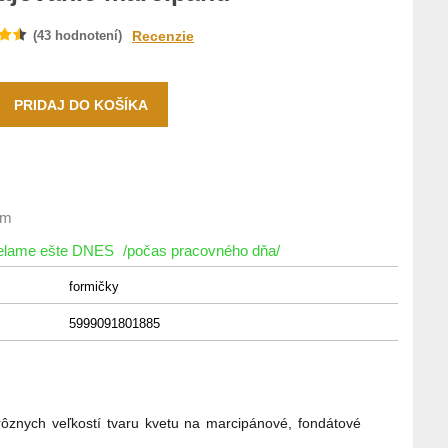
(
43
hodnotení)
Recenzie
om
ielame ešte DNES
/počas pracovného dňa/
formičky
5999091801885
ôznych veľkostí tvaru kvetu na marcipánové, fondátové