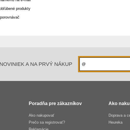
 obľúbené produkty
 porovnávač
NOVINIEK A NA PRVÝ NÁKUP
Poradňa pre zákazníkov
Ako naku
Ako nakupovať
Doprava a c
Prečo sa registrovať?
Heureka
Reklamácie