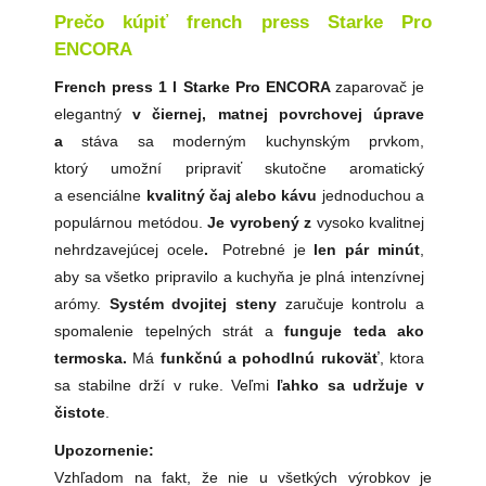
Prečo kúpiť french press Starke Pro
ENCORA
French press 1 l Starke Pro ENCORA
zaparovač
je
elegantný
v
čiernej, matnej povrchovej úprave
a
stáva sa moderným kuchynským prvkom,
ktorý umožní pripraviť skutočne aromatický
a esenciálne
kvalitný čaj alebo kávu
jednoduchou a
populárnou metódou.
Je
vyrobený
z
vysoko kvalitnej
nehrdzavejúcej ocele
.
Potrebné je
len pár minút
,
aby sa všetko pripravilo a kuchyňa je plná intenzívnej
arómy.
Systém dvojitej steny
zaručuje kontrolu a
spomalenie tepelných strát a
funguje teda ako
termoska.
Má
funkčnú a pohodlnú rukoväť
, ktora
sa stabilne drží v ruke. Veľmi
ľahko sa udržuje v
čistote
.
Upozornenie:
Vzhľadom na fakt, že nie u všetkých výrobkov je