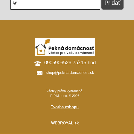
0905906526 7až15 hod
shop@pekna-domacnost.sk
Všetky práva vyhradené.
R.P.M. s.r.o. © 2026
Tvorba eshopu
:
WEBROYAL.sk