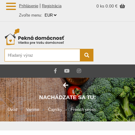
|
Prihlásenie
Registrácia
0 ks
0.00 €
Zvoľte menu:
NACHÁDZATE SA TU:
Úvod
Varíme
Čajníky
French press...
French press...