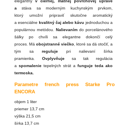
elegantný
v
čiernej, matnej povrchovej úprave
a
stáva sa moderným kuchynským prvkom,
ktorý umožní pripraviť skutočne aromatický
a esenciálne
kvalitný čaj alebo kávu
jednoduchou a
populárnou metódou.
Nalievaním
do porcelánového
šálky po chvíli sa elegantne dokončí celý
proces. Má
obojstranné viečko
, ktoré sa dá otočiť, a
tým sa
reguluje
pri nalievaní šírka
pramienka.
Ovplyvňuje
sa tak regulácia
a
spomalenie
tepelných strát a
funguje teda ako
termoska.
Parametre french press Starke Pro
ENCORA
objem 1 liter
priemer 13,7 cm
výška 21,5 cm
šírka 13,7 cm