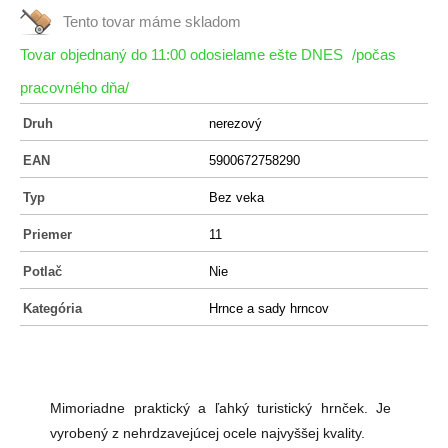
Tento tovar máme
skladom
Tovar objednaný do 11:00 odosielame ešte DNES
/počas
pracovného dňa/
Druh
nerezový
EAN
5900672758290
Typ
Bez veka
Priemer
11
Potlač
Nie
Kategória
Hrnce a sady hrncov
Mimoriadne praktický a ľahký turistický hrnček. Je
vyrobený z nehrdzavejúcej ocele najvyššej kvality.