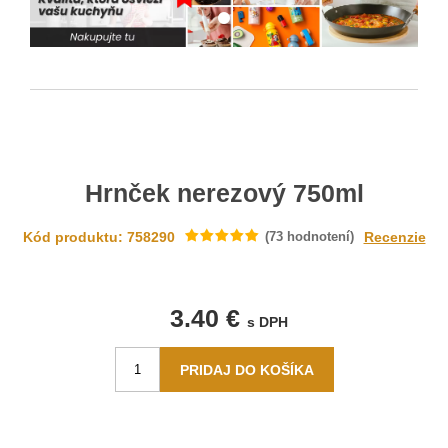
Hrnček nerezový 750ml
Kód produktu: 758290
(
73
hodnotení)
Recenzie
3.40 €
s DPH