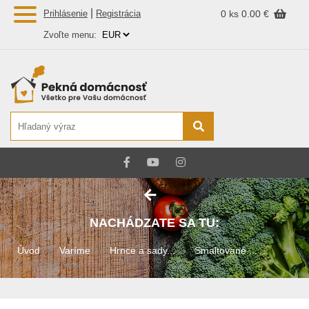
|
Prihlásenie
Registrácia
0 ks
0.00 €
Zvoľte menu:
NACHÁDZATE SA TU:
Úvod
Varíme
Hrnce a sady...
Smaltované ...
Hrnček nere...