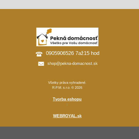
0905906526 7až15 hod
shop@pekna-domacnost.sk
Všetky práva vyhradené.
R.P.M. s.r.o. © 2026
Tvorba eshopu
:
WEBROYAL.sk