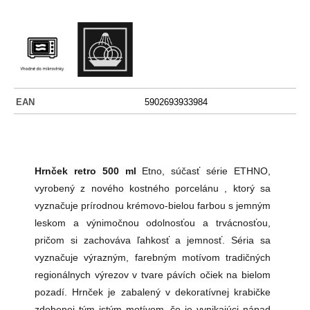
EAN
5902693933984
Hrnček retro 500 ml
Etno, súčasť série ETHNO,
vyrobený z nového kostného porcelánu , ktorý sa
vyznačuje prírodnou krémovo-bielou farbou s jemným
leskom a výnimočnou odolnosťou a trvácnosťou,
pričom si zachováva ľahkosť a jemnosť. Séria sa
vyznačuje výrazným, farebným motívom tradičných
regionálnych výrezov v tvare pávích očiek na bielom
pozadí. Hrnček je zabalený v dekoratívnej krabičke
zdobenej tým istým motívom, čo je vynikajúci nápad