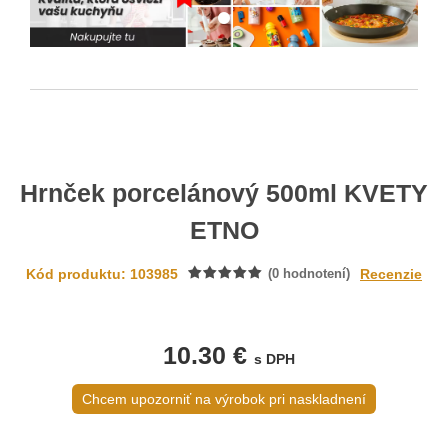
Hrnček porcelánový 500ml KVETY
ETNO
Kód produktu: 103985
(
0
hodnotení)
Recenzie
10.30 €
s DPH
Chcem upozorniť na výrobok pri naskladnení