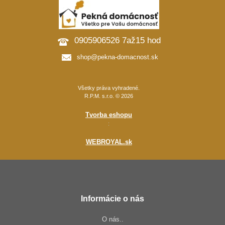
0905906526 7až15 hod
shop@pekna-domacnost.sk
Všetky práva vyhradené.
R.P.M. s.r.o. © 2026
Tvorba eshopu
:
WEBROYAL.sk
Informácie o nás
O nás..