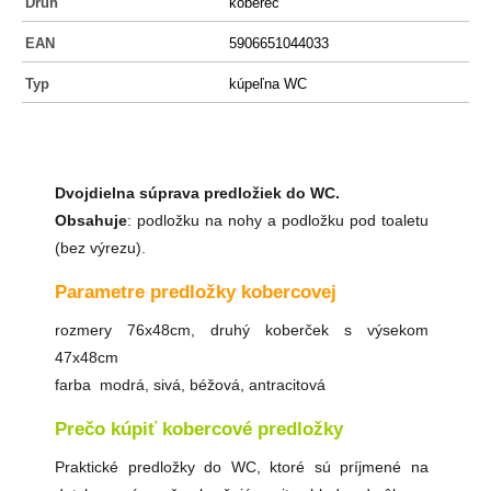
Druh
koberec
EAN
5906651044033
Typ
kúpeľna WC
Dvojdielna súprava predložiek do WC.
Obsahuje
: podložku na nohy a podložku pod toaletu
(bez výrezu).
Parametre predložky kobercovej
rozmery 76x48cm, druhý koberček s výsekom
47x48cm
farba modrá, sivá, béžová, antracitová
Prečo kúpiť kobercové predložky
Praktické predložky do WC, ktoré sú príjmené na