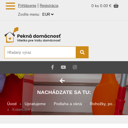
|
Prihlásenie
Registrácia
0 ks
0.00 €
Zvoľte menu:
NACHÁDZATE SA TU:
Úvod
Upratujeme
Podlaha a okná
Rohožky, po...
Kobercové p...