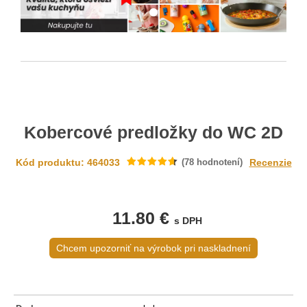
Kobercové predložky do WC 2D
Kód produktu: 464033
(
78
hodnotení)
Recenzie
11.80 €
s DPH
Chcem upozorniť na výrobok pri naskladnení