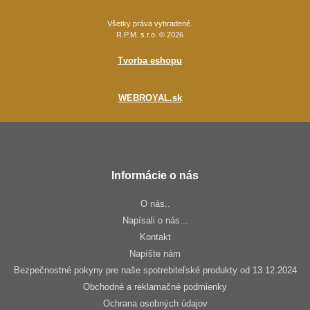
Všetky práva vyhradené.
R.P.M. s.r.o. © 2026
Tvorba eshopu
:
WEBROYAL.sk
Informácie o nás
O nás..
Napísali o nás...
Kontakt
Napíšte nám
Bezpečnostné pokyny pre naše spotrebiteľské produkty od 13.12.2024
Obchodné a reklamačné podmienky
Ochrana osobných údajov