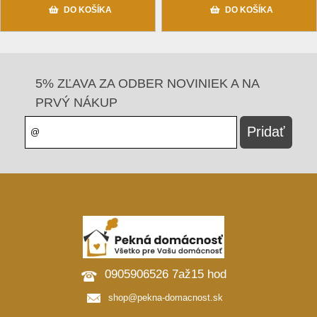
DO KOŠÍKA
DO KOŠÍKA
5% ZĽAVA ZA ODBER NOVINIEK A NA
PRVÝ NÁKUP
0905906526 7až15 hod
shop@pekna-domacnost.sk