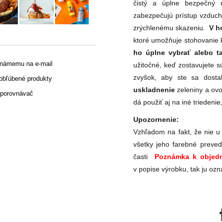
čistý a úplne bezpečný 
zabezpečujú prístup vzduch
zrýchlenému skazeniu.
V ho
ktoré umožňuje stohovanie 
ho úplne vybrať alebo t
známemu na e-mail
užitočné, keď zostavujete 
zvyšok, aby ste sa dosta
 obľúbené produkty
uskladnenie
zeleniny a ov
 porovnávač
dá použiť aj na iné triedeni
Upozornenie:
Vzhľadom na fakt, že nie u
všetky jeho farebné preved
časti
Poznámka k objedn
v popise výrobku, tak ju ozn