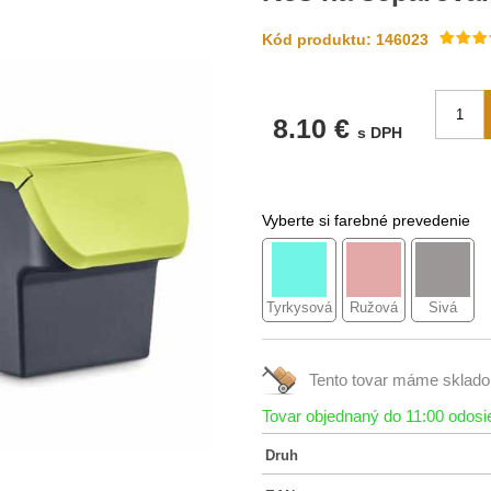
Kód produktu: 146023
8.10 €
s DPH
Vyberte si farebné prevedenie
Tyrkysová
Ružová
Sivá
Tento tovar máme
sklad
Tovar objednaný do 11:00 odos
Druh