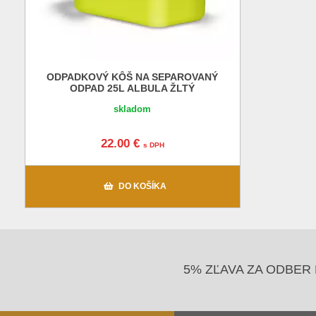
ODPADKOVÝ KÔŠ NA SEPAROVANÝ
ODPAD 25L ALBULA ŽLTÝ
skladom
22.00 €
s DPH
DO KOŠÍKA
5% ZĽAVA ZA ODBER 