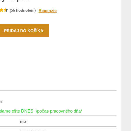
(
56
hodnotení)
Recenzie
om
ielame ešte DNES
/počas pracovného dňa/
mix