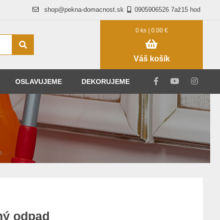
shop@pekna-domacnost.sk
0905906526 7až15 hod
0 ks
| 0.00 €
Váš košík
OSLAVUJEME
DEKORUJEME
...
ný odpad