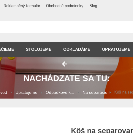
Reklamačný formulár
Obchodné podmienky
Blog
EČIEME
STOLUJEME
ODKLADÁME
UPRATUJEME
NACHÁDZATE SA TU:
vod
Upratujeme
Odpadkové k...
Na separáciu
Kôš na sep
Kôš na separova