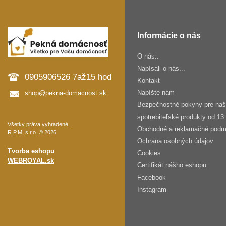
Informácie o nás
O nás..
Napísali o nás...
0905906526 7až15 hod
Kontakt
Napíšte nám
shop@pekna-domacnost.sk
Bezpečnostné pokyny pre na
spotrebiteľské produkty od 13
Všetky práva vyhradené.
Obchodné a reklamačné podm
R.P.M. s.r.o. © 2026
Ochrana osobných údajov
Tvorba eshopu
:
Cookies
WEBROYAL.sk
Certifikát nášho eshopu
Facebook
Instagram