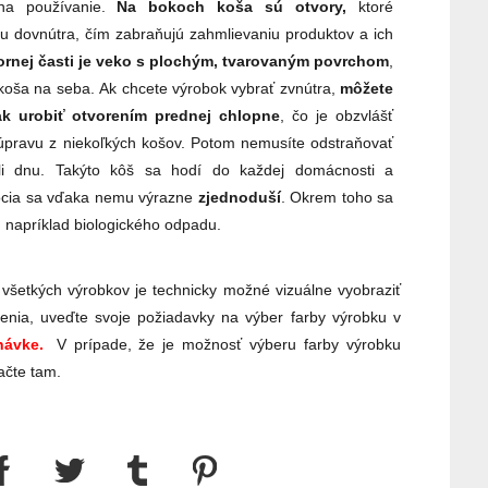
na používanie.
Na bokoch koša sú otvory,
ktoré
u dovnútra, čím zabraňujú zahmlievaniu produktov a ich
rnej časti je
veko s plochým, tvarovaným povrchom
,
koša na seba. Ak chcete výrobok vybrať zvnútra,
môžete
ak urobiť otvorením prednej chlopne
, čo je obzvlášť
súpravu z niekoľkých košov. Potom nemusíte odstraňovať
li dnu. Takýto kôš sa hodí do každej domácnosti a
ocia sa vďaka nemu výrazne
zjednoduší
. Okrem toho sa
e, napríklad biologického odpadu.
 všetkých výrobkov je technicky možné vizuálne vyobraziť
enia, uveďte svoje požiadavky na výber farby výrobku v
ávke.
V prípade, že je možnosť výberu farby výrobku
ačte tam.