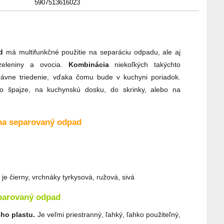
5907513616023
d
má multifunkčné použitie na separáciu odpadu, ale aj
 zeleniny a ovocia.
Kombinácia
niekoľkých takýchto
rávne triedenie, vďaka čomu bude v kuchyni poriadok.
 špajze, na kuchynskú dosku, do skrinky, alebo na
na separovaný odpad
e čierny, vrchnáky tyrkysová, ružová, sivá
eparovaný odpad
ého plastu.
Je veľmi priestranný, ľahký, ľahko použiteľný,