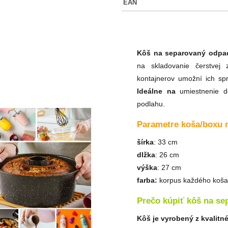
EAN
Kôš na separovaný odpa
na skladovanie čerstvej
kontajnerov umožní ich sp
Ideálne na
umiestnenie do
podlahu.
Parametre koša/boxu 
šírka
: 33 cm
dlžka
: 26 cm
výška
: 27 cm
farba:
korpus každého koša j
Prečo kúpiť kôš na s
Kôš je vyrobený z kvalitn