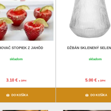
HOVAČ STOPIEK Z JAHÔD
DŽBÁN SKLENENÝ SELENA
skladom
skladom
3.10 €
5.00 €
s DPH
s DPH
DO KOŠÍKA
DO KOŠÍKA