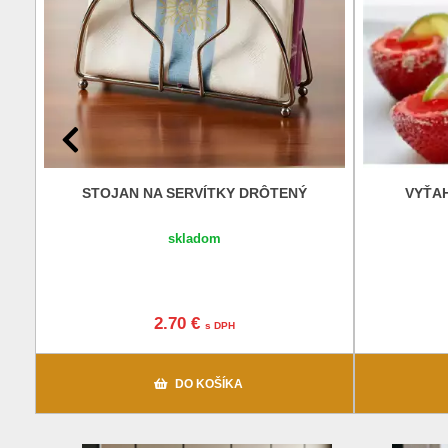
STOJAN NA SERVÍTKY DRÔTENÝ
VYŤA
skladom
2.70 €
s DPH
DO KOŠÍKA