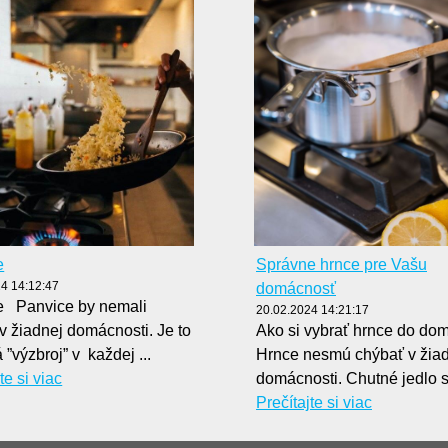
e
Správne hrnce pre Vašu
4 14:12:47
domácnosť
e Panvice by nemali
20.02.2024 14:21:17
v žiadnej domácnosti. Je to
Ako si vybrať hrnce do do
 ”výzbroj” v každej ...
Hrnce nesmú chýbať v žia
te si viac
domácnosti. Chutné jedlo si
Prečítajte si viac