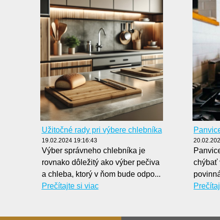
Užitočné rady pri výbere chlebníka
Panvic
19.02.2024 19:16:43
20.02.202
Výber správneho chlebníka je
Panvic
rovnako dôležitý ako výber pečiva
chýbať 
a chleba, ktorý v ňom bude odpo...
povinná
Prečítajte si viac
Prečítaj