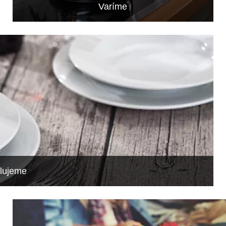
Varíme
lujeme