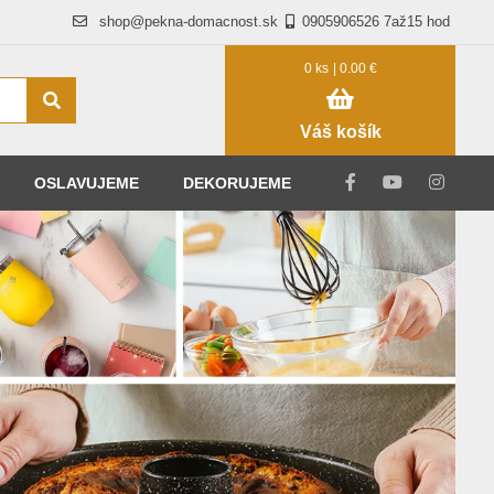
shop@pekna-domacnost.sk
0905906526 7až15 hod
0 ks
| 0.00 €
Váš košík
OSLAVUJEME
DEKORUJEME