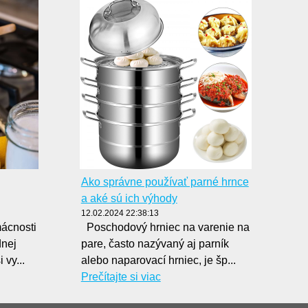
Ako správne používať parné hrnce
a aké sú ich výhody
12.02.2024 22:38:13
mácnosti
Poschodový hrniec na varenie na
dnej
pare, často nazývaný aj parník
 vy...
alebo naparovací hrniec, je šp...
Prečítajte si viac