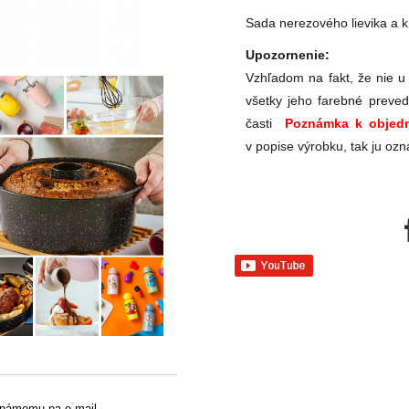
Sada nerezového lievika a k
Upozornenie:
Vzhľadom na fakt, že nie u
všetky jeho farebné preved
časti
Poznámka k objedn
v popise výrobku, tak ju ozn
známemu na e-mail