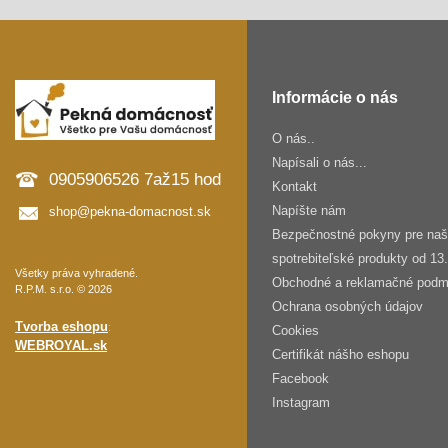
Informácie o nás
O nás..
Napísali o nás...
0905906526 7až15 hod
Kontakt
Napíšte nám
shop@pekna-domacnost.sk
Bezpečnostné pokyny pre na
spotrebiteľské produkty od 13
Všetky práva vyhradené.
Obchodné a reklamačné podm
R.P.M. s.r.o. © 2026
Ochrana osobných údajov
Tvorba eshopu
:
Cookies
WEBROYAL.sk
Certifikát nášho eshopu
Facebook
Instagram