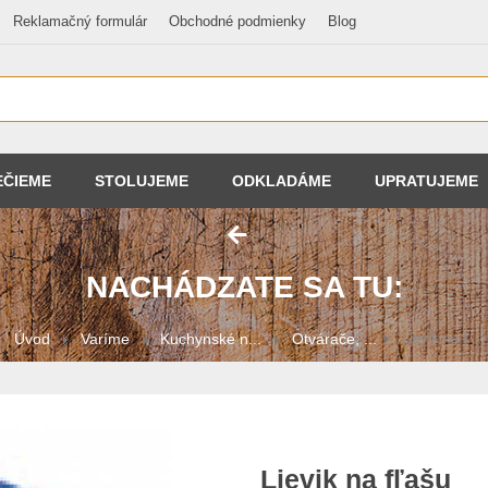
Reklamačný formulár
Obchodné podmienky
Blog
EČIEME
STOLUJEME
ODKLADÁME
UPRATUJEME
NACHÁDZATE SA TU:
Úvod
Varíme
Kuchynské n...
Otvárače, ...
Lievik na f...
Lievik na fľašu