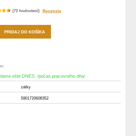
(
72
hodnotení)
Recenzie
om
ielame ešte DNES
/počas pracovného dňa/
zátky
5901720608352