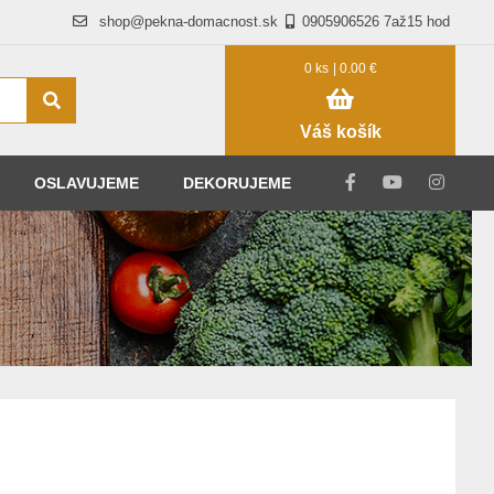
shop@pekna-domacnost.sk
0905906526 7až15 hod
0 ks
| 0.00 €
Váš košík
OSLAVUJEME
DEKORUJEME