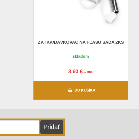
ZÁTKA/DÁVKOVAČ NA FĽAŠU SADA 2KS
skladom
3.60 €
s DPH
DO KOŠÍKA