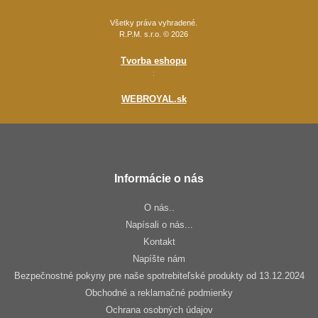
Všetky práva vyhradené.
R.P.M. s.r.o. © 2026
Tvorba eshopu
:
WEBROYAL.sk
Informácie o nás
O nás..
Napísali o nás...
Kontakt
Napíšte nám
Bezpečnostné pokyny pre naše spotrebiteľské produkty od 13.12.2024
Obchodné a reklamačné podmienky
Ochrana osobných údajov