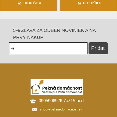
DO KOŠÍKA
DO KOŠÍKA
5% ZĽAVA ZA ODBER NOVINIEK A NA
PRVÝ NÁKUP
0905906526 7až15 hod
shop@pekna-domacnost.sk