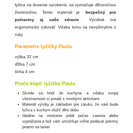
lyžica na dusenie vyrobená, sa vyznačuje dlhoročnou
životnosťou. Tento materiál je
bezpečný pre
potraviny aj vaše zdravie
.
Výrobok má
ergonomickú rukoväť. Vďaka tomu sa nevyšmykne z
ruky.
Parametre lyžičky Paula
výška 32 cm
dĺžka 7 cm
šírka 4 cm
Prečo kúpiť lyžičku Paula
Skvele sa hodí do kuchyne a vďaka svojej
všestrannosti si poradí s mnohými aktivitami
Materiál výroby je základom pre záruku, že vám bude
lyžica v kuchyni slúžiť dlhú dobu
Ideálne na miešanie jedál počas varenia alebo
vyprážania a tiež vám umožňuje voľne podávať pokrmy
priamo na tanier