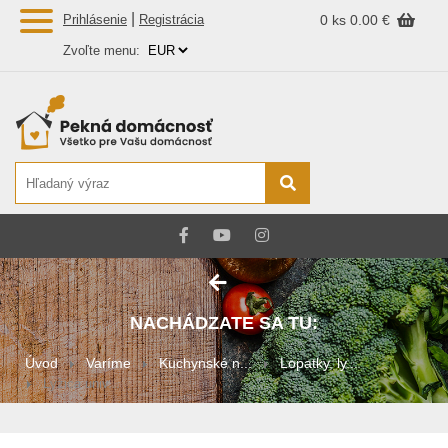
|
Prihlásenie
Registrácia
0 ks
0.00 €
Zvoľte menu:
NACHÁDZATE SA TU:
Úvod
Varíme
Kuchynské n...
Lopatky, ly...
Lyžica univ...