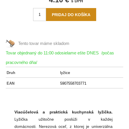
s DPH
Tento tovar máme
skladom
Tovar objednaný do 11:00 odosielame ešte DNES
/počas
pracovného dňa/
Druh
lyžice
EAN
5907558703771
Viacúčelová a praktická kuchynská lyžička.
Lyžička užitočne poslúži v každej
domácnosti.
Nerezová oceľ, z ktorej je univerzálna