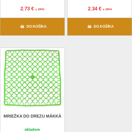
2.73 €
2.34 €
s DPH
s DPH
DO KOŠÍKA
DO KOŠÍKA
MRIEŽKA DO DREZU MÄKKÁ
skladom