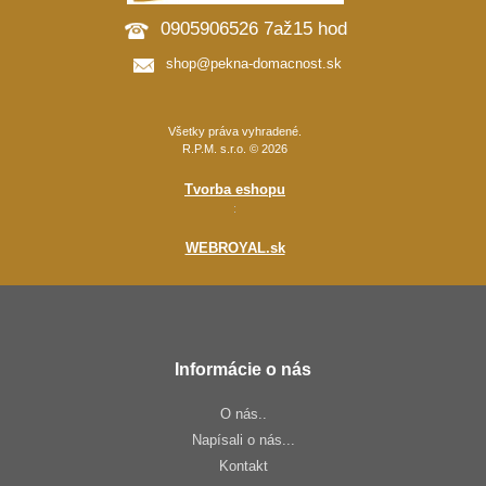
0905906526 7až15 hod
shop@pekna-domacnost.sk
Všetky práva vyhradené.
R.P.M. s.r.o. © 2026
Tvorba eshopu
:
WEBROYAL.sk
Informácie o nás
O nás..
Napísali o nás...
Kontakt