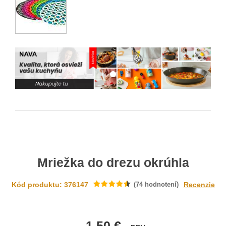
Mriežka do drezu okrúhla
Kód produktu: 376147
(
74
hodnotení)
Recenzie
1.50 €