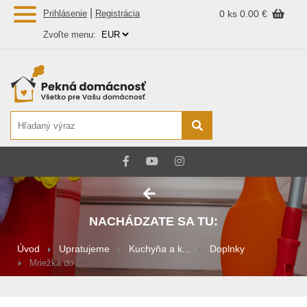
|
Prihlásenie
Registrácia
0 ks
0.00 €
Zvoľte menu:
NACHÁDZATE SA TU:
Úvod
Upratujeme
Kuchyňa a k...
Doplnky
Mriežka do ...