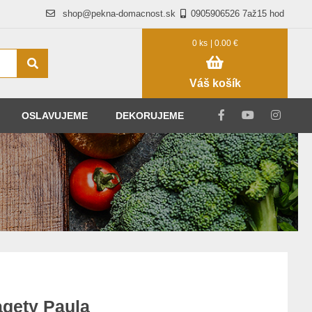
shop@pekna-domacnost.sk
0905906526 7až15 hod
0 ks
| 0.00 €
Váš košík
OSLAVUJEME
DEKORUJEME
.
gety Paula