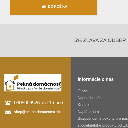
DO KOŠÍKA
5% ZĽAVA ZA ODBER 
Informácie o nás
O nás..
Napísali o nás...
0905906526 7až15 hod
Kontakt
Napíšte nám
shop@pekna-domacnost.sk
Bezpečnostné pokyny pre na
spotrebiteľské produkty od 13