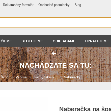
Reklamačný formulár
Obchodné podmienky
Blog
EČIEME
STOLUJEME
ODKLADÁME
UPRATUJEME
NACHÁDZATE SA TU:
Úvod
Varíme
Kuchynské n...
Naberačky, ...
Naberačka n..
Naberačka na špa