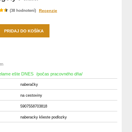
(
38
hodnotení)
Recenzie
om
ielame ešte DNES
/počas pracovného dňa/
naberačky
na cestoviny
5907558703818
naberacky klieste podlozky