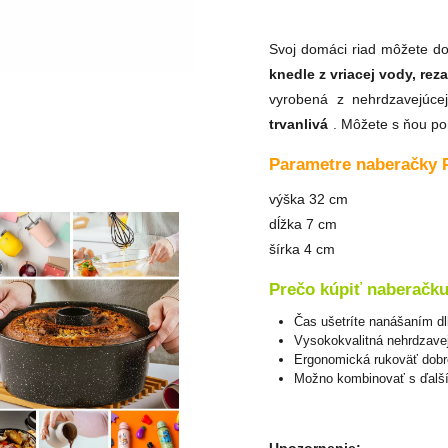
Svoj domáci riad môžete do
knedle z vriacej vody, re
vyrobená z nehrdzavejúc
trvanlivá
. Môžete s ňou po
Parametre naberačky 
výška 32 cm
dĺžka 7 cm
šírka 4 cm
Prečo kúpiť naberačku
Čas ušetríte nanášaním dl
Vysokokvalitná nehrdzavej
Ergonomická rukoväť dobr
Možno kombinovať s ďalší