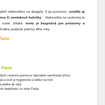
plniť naberačkou na špagety. S jej pomocou
scedíte aj
zance či zemiakové halušky
.
Naberačka na cestoviny je
ej ocele. Vďaka
tomu je bezpečná pre potraviny a
hodlne podávať pokrmy dlhé roky.
Paula
 Paula
hých cestovín pomocou špeciálne navrhnutej lyžice
úca oceľ je hygienická a ľahko sa čistí
e padne do ruky
mi doplnkami zo série Paula