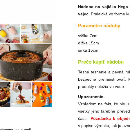
Nádoba na vajíčka Hega
vajec.
Praktická vo forme ku
Parametre nádoby
výška 7cm
dĺžka 15cm
šírka 15cm
Prečo kúpiť nádobu
Tesné tesnenie a pevná ru
bezpečne premiestňovať. 
produkty neležia vo vode.
Upozornenie:
Vzhľadom na fakt, že nie u
všetky jeho farebné preved
časti
Poznámka k objedn
v popise výrobku, tak ju ozn
známemu na e-mail