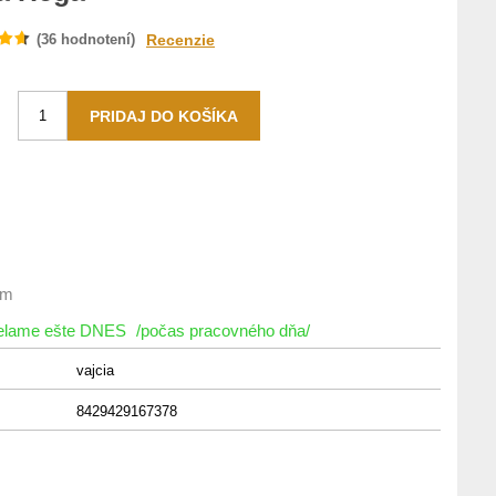
(
36
hodnotení)
Recenzie
om
ielame ešte DNES
/počas pracovného dňa/
vajcia
8429429167378