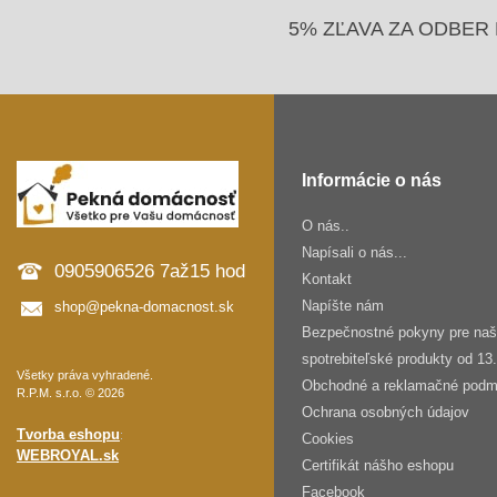
5% ZĽAVA ZA ODBER 
Informácie o nás
O nás..
Napísali o nás...
0905906526 7až15 hod
Kontakt
Napíšte nám
shop@pekna-domacnost.sk
Bezpečnostné pokyny pre na
spotrebiteľské produkty od 13
Všetky práva vyhradené.
Obchodné a reklamačné podm
R.P.M. s.r.o. © 2026
Ochrana osobných údajov
Tvorba eshopu
:
Cookies
WEBROYAL.sk
Certifikát nášho eshopu
Facebook