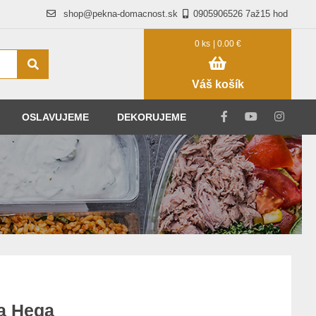
shop@pekna-domacnost.sk
0905906526 7až15 hod
0 ks
| 0.00 €
Váš košík
OSLAVUJEME
DEKORUJEME
v...
a Hega