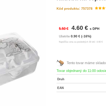
Kód produktu: 757378
4.60 €
5.50 €
s DPH
0.90 €
(-16%)
Ušetríte
Najnižšia cena za posledných 30 dní: 4.60 €
Tento tovar máme
sklad
Tovar objednaný do 11:00 odos
Druh
EAN