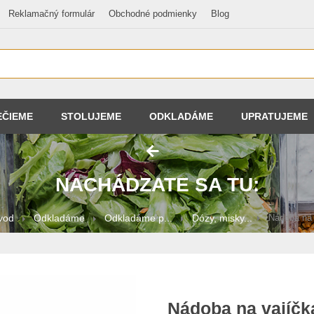
Reklamačný formulár
Obchodné podmienky
Blog
EČIEME
STOLUJEME
ODKLADÁME
UPRATUJEME
NACHÁDZATE SA TU:
vod
Odkladáme
Odkladáme p...
Dózy, misky...
Nádoba na 
Nádoba na vajíčk