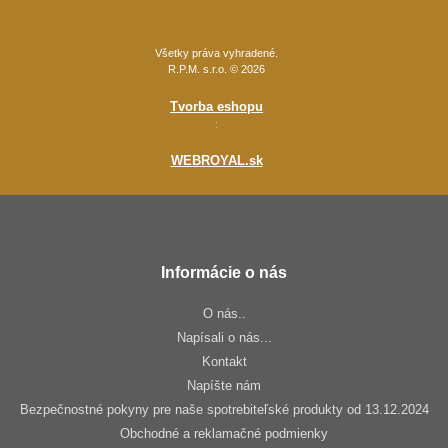
Všetky práva vyhradené.
R.P.M. s.r.o. © 2026
Tvorba eshopu
:
WEBROYAL.sk
Informácie o nás
O nás..
Napísali o nás...
Kontakt
Napíšte nám
Bezpečnostné pokyny pre naše spotrebiteľské produkty od 13.12.2024
Obchodné a reklamačné podmienky