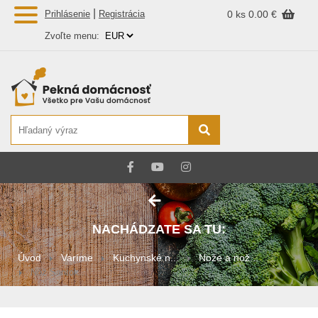
|
Prihlásenie
Registrácia
0 ks
0.00 €
Zvoľte menu:
NACHÁDZATE SA TU:
Úvod
Varíme
Kuchynské n...
Nože a nož...
Nôž Santok...