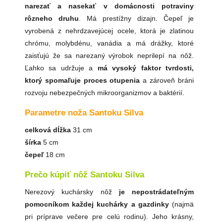
narezať a nasekať v domácnosti potraviny
rôzneho druhu
. Má prestížny dizajn. Čepeľ je
vyrobená z nehrdzavejúcej ocele, ktorá je zlatinou
chrómu, molybdénu, vanádia a má drážky, ktoré
zaisťujú že sa narezaný výrobok neprilepí na nôž.
Ľahko sa udržuje a
má vysoký faktor tvrdosti,
ktorý spomaľuje proces otupenia
a zároveň bráni
rozvoju nebezpečných mikroorganizmov a baktérií.
Parametre noža Santoku Silva
celková dĺžka
31 cm
šírka
5 cm
čepeľ
18 cm
Prečo kúpiť nôž Santoku Silva
Nerezový kuchársky nôž
je nepostrádateľným
pomocníkom každej kuchárky a gazdinky
(najmä
pri príprave večere pre celú rodinu). Jeho krásny,