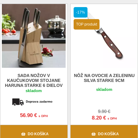
-17%
TOP produkt
SADA NOŽOV V
NÔŽ NA OVOCIE A ZELENINU
KAUČUKOVOM STOJANE
SILVA STARKE 9CM
HARUNA STARKE 6 DIELOV
skladom
skladom
Doprava zadarmo
9.90 €
56.90 €
s DPH
8.20 €
s DPH
DO KOŠÍKA
DO KOŠÍKA