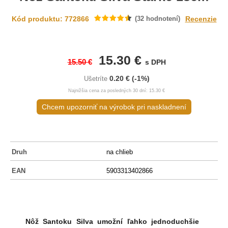
Kód produktu: 772866
(
32
hodnotení)
Recenzie
15.30 €
15.50 €
s DPH
0.20 €
(-1%)
Ušetríte
Najnižšia cena za posledných 30 dní: 15.30 €
Chcem upozorniť na výrobok pri naskladnení
Druh
na chlieb
EAN
5903313402866
Nôž Santoku Silva
umožní ľahko jednoduchšie