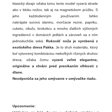
klasický dizajn vďaka tomu tento model vyzerá skvele
ako v bloku nožov, tak aj na magnetickom prúžku. S
jeho každodenným používaním ľahko
nakrájate surovú slaninu, morčacie rezne, papriku,
cuketu, cibuľu, brokolicu a mnoho ďalších výživných
ingrediencií v domácich jedlách a zároveň sa s ním
jednoduchšie seká.
Rukoväť noža je vyrobená z
exotického dreva Pakka
. Je to druh materiálu, ktorý
bol vytvorený kombináciou niekoľkých rôznych druhov
dreva, vďaka čomu
vyzerá veľmi elegantne,
originálne a chráni pred prenikaním vlhkosti z
dlane.
Neodporúča sa jeho umývanie v umývačke riadu.
Upozornenie: