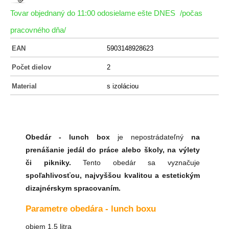
Tovar objednaný do 11:00 odosielame ešte DNES
/počas
pracovného dňa/
EAN
5903148928623
Počet dielov
2
Material
s izoláciou
Obedár - lunch box
je nepostrádateľný
na
prenášanie jedál do práce alebo školy, na výlety
či pikniky.
Tento obedár sa vyznačuje
spoľahlivosťou, najvyššou kvalitou a estetickým
dizajnérskym spracovaním.
Parametre obedára - lunch boxu
objem 1,5 litra