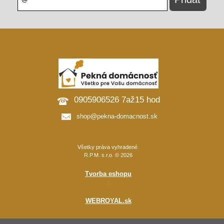
0905906526 7až15 hod
shop@pekna-domacnost.sk
Všetky práva vyhradené.
R.P.M. s.r.o. © 2026
Tvorba eshopu
:
WEBROYAL.sk