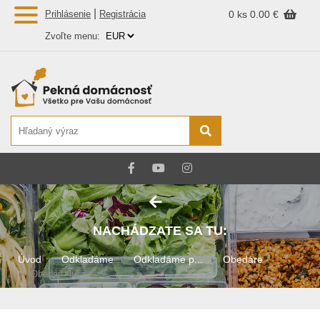
|
Prihlásenie
Registrácia
0 ks
0.00 €
Zvoľte menu:
NACHÁDZATE SA TU:
Úvod
Odkladáme
Odkladáme p...
Obedáre
Obedár - lu...