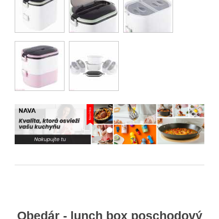
Obedár - lunch box poschodový