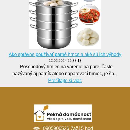
Ako správne používať parné hrnce a aké sú ich výhody
12.02.2024 22:38:13
Poschodový hrniec na varenie na pare, často
nazývaný aj parník alebo naparovací hrniec, je šp...
Prečítajte si viac
0905906526 7až15 hod