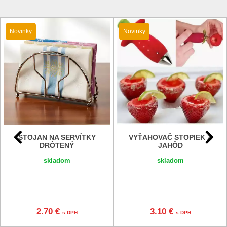
Novinky
Novinky
STOJAN NA SERVÍTKY
VYŤAHOVAČ STOPIEK Z
DRÔTENÝ
JAHÔD
skladom
skladom
2.70 €
3.10 €
s DPH
s DPH