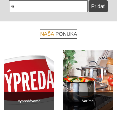
NAŠA
PONUKA
Vypredávame
Varíme