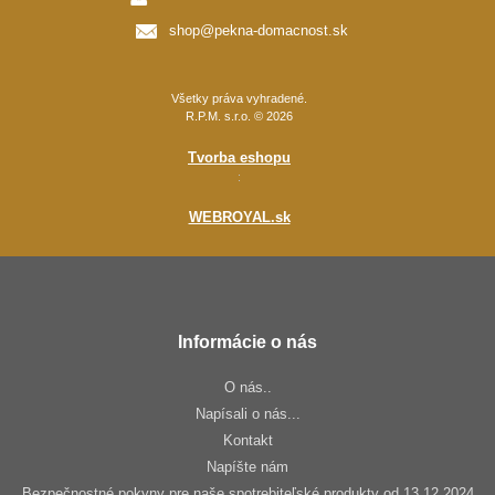
shop@pekna-domacnost.sk
Všetky práva vyhradené.
R.P.M. s.r.o. © 2026
Tvorba eshopu
:
WEBROYAL.sk
Informácie o nás
O nás..
Napísali o nás...
Kontakt
Napíšte nám
Bezpečnostné pokyny pre naše spotrebiteľské produkty od 13.12.2024