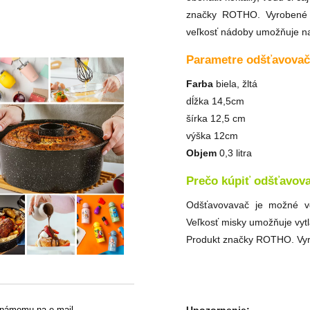
značky ROTHO. Vyrobené
veľkosť nádoby umožňuje nar
Parametre odšťavova
Farba
biela, žltá
dĺžka 14,5cm
šírka 12,5 cm
výška 12cm
Objem
0,3 litra
Prečo kúpiť odšťavov
Odšťavovavač je možné vď
Veľkosť misky umožňuje vytl
Produkt značky ROTHO. Vyro
známemu na e-mail