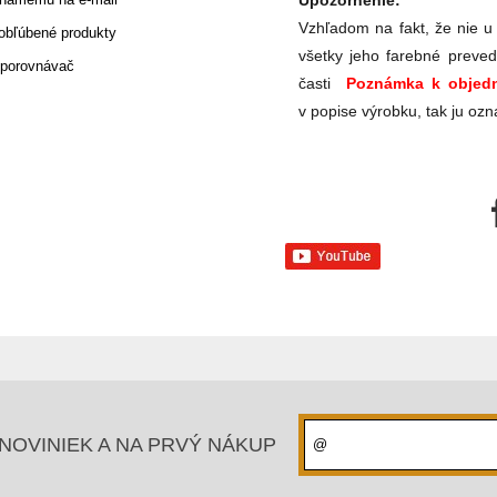
Upozornenie:
Vzhľadom na fakt, že nie u
 obľúbené produkty
všetky jeho farebné preved
 porovnávač
časti
Poznámka k objedn
v popise výrobku, tak ju ozn
NOVINIEK A NA PRVÝ NÁKUP