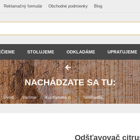
Reklamačný formulár
Obchodné podmienky
Blog
EČIEME
STOLUJEME
ODKLADÁME
UPRATUJEME
NACHÁDZATE SA TU:
Úvod
Varíme
Kuchynské n...
Strúhadlá,...
Odšťavova...
Odšťavovač citru