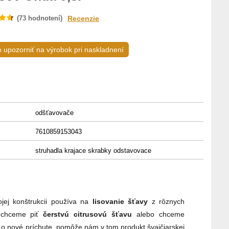
(
73
hodnotení)
Recenzie
upozorniť na výrobok pri naskladnení
odšťavovače
7610859153043
struhadla krajace skrabky odstavovace
jej konštrukcii používa na
lisovanie
šťavy
z rôznych
ž chceme piť
čerstvú citrusovú šťavu
alebo chceme
aj o nové príchute, pomôže nám v tom produkt švajčiarskej