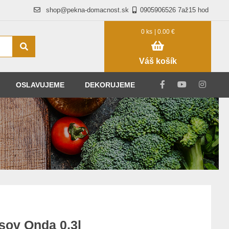
shop@pekna-domacnost.sk
0905906526 7až15 hod
0 ks
| 0.00 €
Váš košík
OSLAVUJEME
DEKORUJEME
sov Onda 0,3l