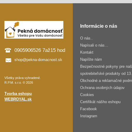
Informácie o nás
O nás..
Napísali o nás...
0905906526 7až15 hod
Kontakt
Napíšte nám
shop@pekna-domacnost.sk
Bezpečnostné pokyny pre na
spotrebiteľské produkty od 13
Všetky práva vyhradené.
Obchodné a reklamačné podm
R.P.M. s.r.o. © 2026
Ochrana osobných údajov
Tvorba eshopu
:
Cookies
WEBROYAL.sk
Certifikát nášho eshopu
Facebook
Instagram