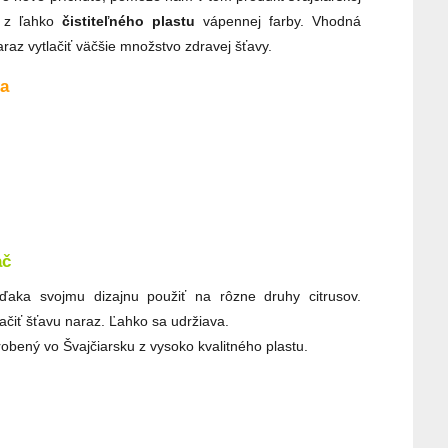
 z ľahko
čistiteľného plastu
vápennej farby. Vhodná
az vytlačiť väčšie množstvo zdravej šťavy.
ča
ač
aka svojmu dizajnu použiť na rôzne druhy citrusov.
ačiť šťavu naraz. Ľahko sa udržiava.
bený vo Švajčiarsku z vysoko kvalitného plastu.