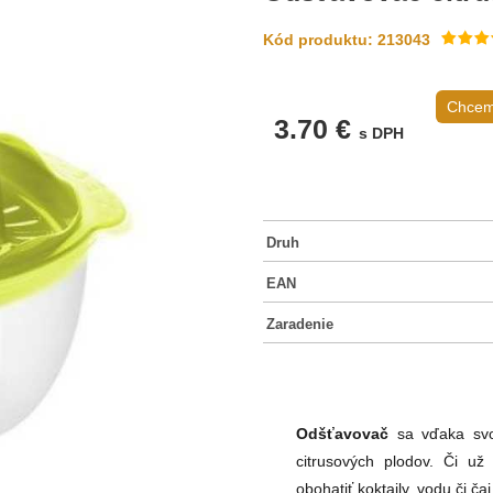
Kód produktu: 213043
Chcem 
3.70 €
s DPH
Druh
EAN
Zaradenie
Odšťavovač
sa vďaka svo
citrusových plodov. Či u
obohatiť koktaily, vodu či č