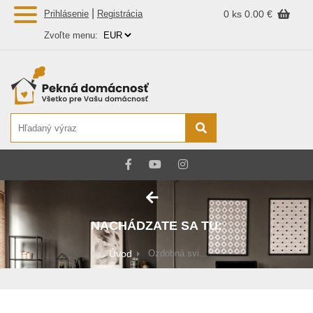
|
Prihlásenie
Registrácia
0 ks
0.00 €
Zvoľte menu:
NACHÁDZATE SA TU:
Úvod
Ozdobná svi...