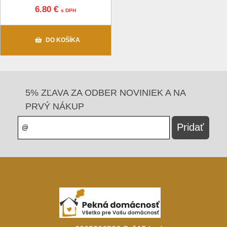
6.80 €
s DPH
DO KOŠÍKA
5% ZĽAVA ZA ODBER NOVINIEK A NA
PRVÝ NÁKUP