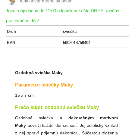
Tento tovar máme
skladom
Tovar objednaný do 11:00 odosielame ešte DNES
/počas
pracovného dňa/
Druh
sviečka
EAN
5903018759494
Ozdobná sviečka Maky
Parametre sviečky Maky
15 x 7 cm
Prečo kúpiť ozdobnú sviečku Maky
Ozdobná sviečka
s dekoračným motívom
Maky
osvieži každú domácnosť. Jej estetický vzhľad
z nej spraví príjemnú dekoráciu. Súčasťou zloženia