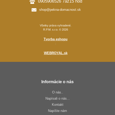
0905906526 7až15 hod
shop@pekna-domacnost.sk
Všetky práva vyhradené.
R.P.M. s.r.o. © 2026
Tvorba eshopu
:
WEBROYAL.sk
Informácie o nás
O nás..
Napísali o nás...
Kontakt
Napíšte nám