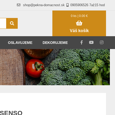
shop@pekna-domacnost.sk
0905906526 7až15 hod
0 ks
| 0.00 €
Váš košík
OSLAVUJEME
DEKORUJEME
.
l SENSO