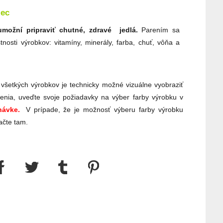
iec
umožní pripraviť chutné, zdravé jedlá.
Parením sa
tnosti výrobkov: vitamíny, minerály, farba, chuť, vôňa a
 všetkých výrobkov je technicky možné vizuálne vyobraziť
enia, uveďte svoje požiadavky na výber farby výrobku v
ávke.
V prípade, že je možnosť výberu farby výrobku
ačte tam.