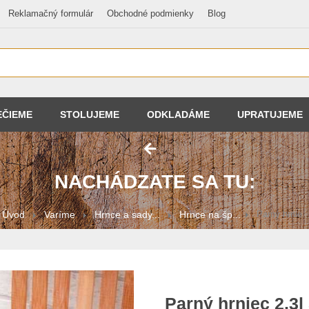
Reklamačný formulár
Obchodné podmienky
Blog
EČIEME
STOLUJEME
ODKLADÁME
UPRATUJEME
NACHÁDZATE SA TU:
Úvod
Varíme
Hrnce a sady...
Hrnce na šp...
Parný hrnie..
Parný hrniec 2,3