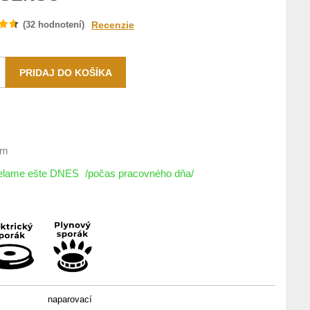
(
32
hodnotení)
Recenzie
om
ielame ešte DNES
/počas pracovného dňa/
naparovací