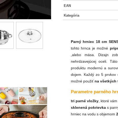
EAN
Kategória
Parný hrniec 18 cm SEN
tohto hrnca je možné
prip
,alebo mäsa. Dizajn zob
nehrdzavejúcej oceli. Táto
produktu modernú a surovú
dojem. Každý zo 5 prvkov
možné použiť
na všetkých
Parametre parného h
tri parné vložky
, ktoré vám
sklenená pokrievka
s parn
hrniec na vodu s objemom
2