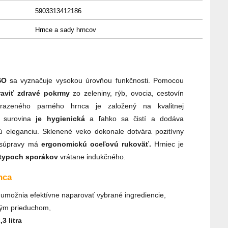
5903313412186
Hrnce a sady hrncov
SO
sa vyznačuje vysokou úrovňou funkčnosti. Pomocou
raviť zdravé pokrmy
zo zeleniny, rýb, ovocia, cestovín
razeného parného hrnca je založený na kvalitnej
 surovina
je hygienická
a ľahko sa čistí a dodáva
 eleganciu. Sklenené veko dokonale dotvára pozitívny
 súpravy má
ergonomickú oceľovú rukoväť.
Hrniec je
 typoch sporákov
vrátane indukčného.
rnca
 umožnia efektívne naparovať vybrané ingrediencie,
ým prieduchom,
,3 litra