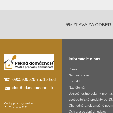
5% ZĽAVA ZA ODBER 
Informácie o nás
O nás..
Napísali o nás...
0905906526 7až15 hod
Kontakt
Napíšte nám
shop@pekna-domacnost.sk
Bezpečnostné pokyny pre na
spotrebiteľské produkty od 13
Všetky práva vyhradené.
Obchodné a reklamačné podm
R.P.M. s.r.o. © 2026
Ochrana osobných údajov