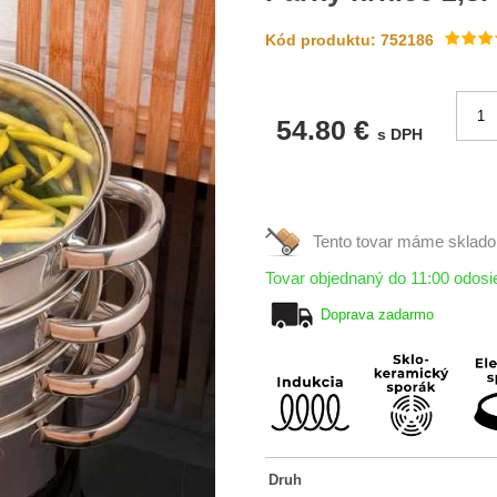
Kód produktu: 752186
54.80 €
s DPH
Tento tovar máme
sklad
Tovar objednaný do 11:00 odos
Doprava zadarmo
Druh