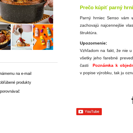
Prečo kúpiť parný hrn
Parný hrniec Senso vám
zachovajú najcennejšie vlas
štruktúra.
Upozornenie:
Vzhľadom na fakt, že nie u
všetky jeho farebné preved
časti
Poznámka k objedn
v popise výrobku, tak ju ozn
známemu na e-mail
 obľúbené produkty
 porovnávač