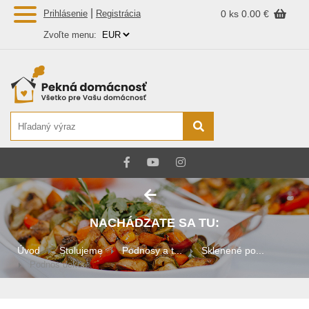
|
Prihlásenie
Registrácia
0 ks
0.00 €
Zvoľte menu:
NACHÁDZATE SA TU:
Úvod
Stolujeme
Podnosy a t...
Sklenené po...
Podnos dekor...