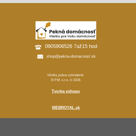
0905906526 7až15 hod
shop@pekna-domacnost.sk
Všetky práva vyhradené.
R.P.M. s.r.o. © 2026
Tvorba eshopu
:
WEBROYAL.sk