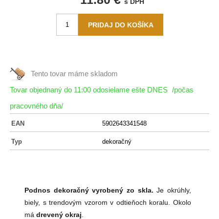
s DPH
Tento tovar máme
skladom
Tovar objednaný do 11:00 odosielame ešte DNES
/počas
pracovného dňa/
EAN
5902643341548
Typ
dekoračný
Podnos dekoračný vyrobený zo skla.
Je okrúhly,
biely, s trendovým vzorom v odtieňoch koralu. Okolo
má
drevený okraj
.