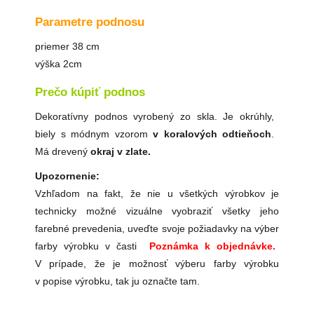
Parametre podnosu
priemer 38 cm
výška 2cm
Prečo kúpiť podnos
Dekoratívny podnos vyrobený zo skla. Je okrúhly,
biely s módnym vzorom
v koralových odtieňoch
.
Má drevený
okraj v zlate.
Upozornenie:
Vzhľadom na fakt, že nie u všetkých výrobkov je
technicky možné vizuálne vyobraziť všetky jeho
farebné prevedenia, uveďte svoje požiadavky na výber
farby výrobku v časti
Poznámka k objednávke.
V prípade, že je možnosť výberu farby výrobku
v popise výrobku, tak ju označte tam.