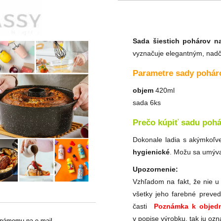
Sada šiestich pohárov n
vyznačuje elegantným, nad
Parametre sady pohár
objem
420ml
sada 6ks
Prečo kúpiť sadu poh
Dokonale ladia s akýmkoľv
hygienické
. Možu sa umýva
Upozornenie:
Vzhľadom na fakt, že nie u
všetky jeho farebné preved
časti
Poznámka k objedn
v popise výrobku, tak ju ozn
známemu na e-mail