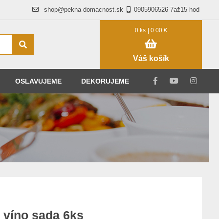
shop@pekna-domacnost.sk
0905906526 7až15 hod
0 ks
| 0.00 €
Váš košík
OSLAVUJEME
DEKORUJEME
..
 víno sada 6ks