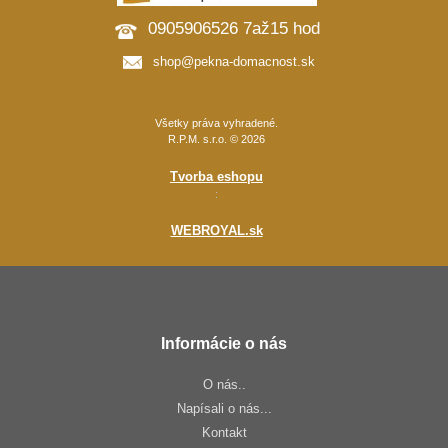
0905906526 7až15 hod
shop@pekna-domacnost.sk
Všetky práva vyhradené.
R.P.M. s.r.o. © 2026
Tvorba eshopu
:
WEBROYAL.sk
Informácie o nás
O nás..
Napísali o nás...
Kontakt