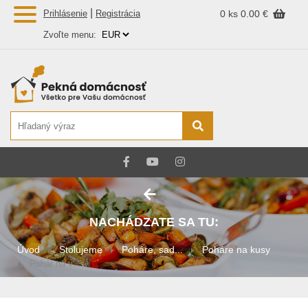
|
Prihlásenie
Registrácia
0 ks
0.00 €
Zvoľte menu:
NACHÁDZATE SA TU:
Úvod
Stolujeme
Poháre, sad...
Poháre na kusy
Pohár na v...