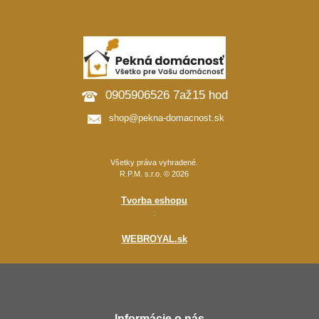
0905906526 7až15 hod
shop@pekna-domacnost.sk
Všetky práva vyhradené.
R.P.M. s.r.o. © 2026
Tvorba eshopu
:
WEBROYAL.sk
Informácie o nás