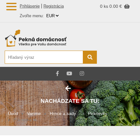
|
Prihlásenie
Registrácia
0 ks
0.00 €
Zvoľte menu:
NACHÁDZATE SA TU:
Úvod
Varíme
Hrnce a sady...
Pokrievky
Pokrievka sk...