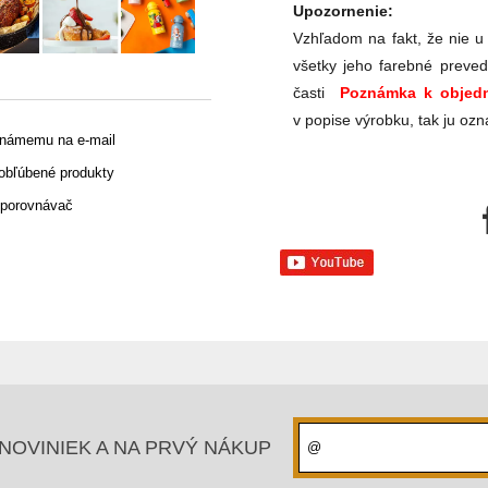
Upozornenie:
Vzhľadom na fakt, že nie u
všetky jeho farebné preved
časti
Poznámka k objedn
v popise výrobku, tak ju ozn
známemu na e-mail
 obľúbené produkty
 porovnávač
NOVINIEK A NA PRVÝ NÁKUP