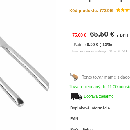
Kód produktu: 772246
65.50 €
75.00 €
s DPH
9.50 €
(-13%)
Ušetríte
Najnižšia cena za posledných 30 dní: 65.50 €
Tento tovar máme
sklad
Tovar objednaný do 11:00 odos
Doprava zadarmo
Doplnkové informácie
EAN
Počet dielov