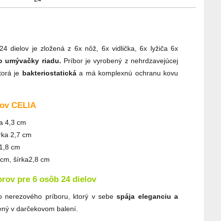
4 dielov je zložená z 6x nôž, 6x vidlička, 6x lyžiča 6x
 umývačky riadu.
Príbor je vyrobený z nehrdzavejúcej
torá je
bakteriostatická
a má komplexnú ochranu kovu
rov CELIA
ka 4,3 cm
írka 2,7 cm
 1,8 cm
7cm, šírka2,8 cm
rov pre 6 osôb 24 dielov
o nerezového príboru, ktorý v sebe
spája eleganciu a
ený v darčekovom balení.