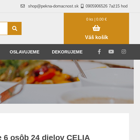
shop@pekna-domacnost.sk
0905906526 7až15 hod
0 ks
| 0.00 €
Váš košík
OSLAVUJEME
DEKORUJEME
e 6 osôb 24 dielov CELIA