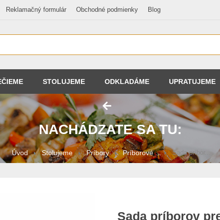
Reklamačný formulár
Obchodné podmienky
Blog
EČIEME
STOLUJEME
ODKLADÁME
UPRATUJEME
NACHÁDZATE SA TU:
Úvod
Stolujeme
Príbory
Príborové ...
Sada príbor...
Sada príborov pr