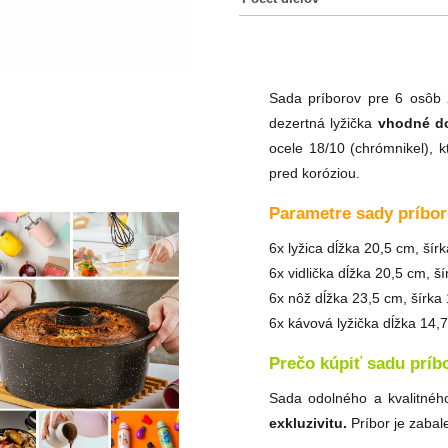
Sada príborov pre 6 osôb 2
dezertná lyžička
vhodné do
ocele 18/10 (chrómnikel), k
pred koróziou.
Parametre sady príbo
6x lyžica dĺžka 20,5 cm, šír
6x vidlička dĺžka 20,5 cm, š
6x nôž dĺžka 23,5 cm, šírka
6x kávová lyžička dĺžka 14,
Prečo kúpiť sadu príbo
Sada odolného a kvalitnéh
exkluzivitu.
Príbor je zabal