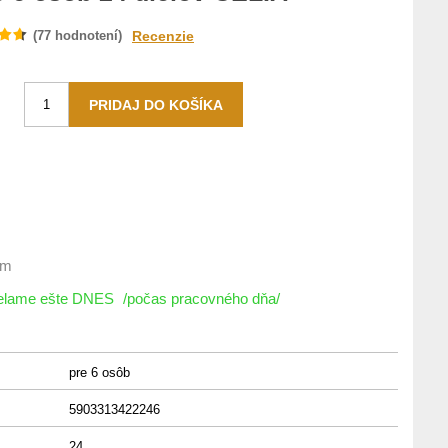
(
77
hodnotení)
Recenzie
om
ielame ešte DNES
/počas pracovného dňa/
pre 6 osôb
5903313422246
24