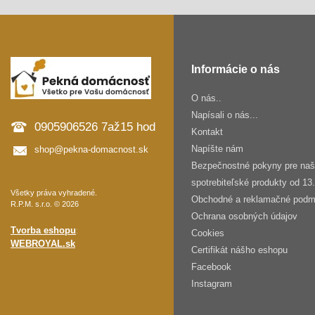
Informácie o nás
O nás..
Napísali o nás...
0905906526 7až15 hod
Kontakt
Napíšte nám
shop@pekna-domacnost.sk
Bezpečnostné pokyny pre na
spotrebiteľské produkty od 13
Všetky práva vyhradené.
Obchodné a reklamačné podm
R.P.M. s.r.o. © 2026
Ochrana osobných údajov
Tvorba eshopu
:
Cookies
WEBROYAL.sk
Certifikát nášho eshopu
Facebook
Instagram