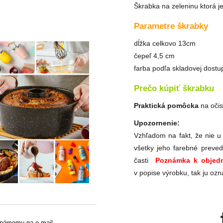
Škrabka na zeleninu ktorá j
Parametre škrabky
dĺžka celkovo 13cm
čepeľ 4,5 cm
farba podľa skladovej dostu
Prečo kúpiť škrabku
Praktická pomôcka
na očis
Upozornenie:
Vzhľadom na fakt, že nie u
všetky jeho farebné preved
časti
Poznámka k objedn
v popise výrobku, tak ju ozn
známemu na e-mail