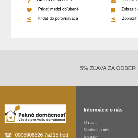
Pridať medzi obľúbené
Zobraziť
Pridať do porovnávača
Zobraziť
5% ZĽAVA ZA ODBER 
Informácie o nás
O nás..
Napísali o nás...
0905906526 7až15 hod
Kontakt