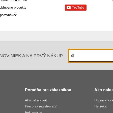
 obľúbené produkty
 porovnávač
NOVINIEK A NA PRVÝ NÁKUP
Poradňa pre zákazníkov
Ako naku
Ako nakupovať
Doprava a c
Prečo sa registrovať?
Heureka
Reklamácie