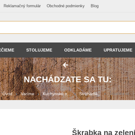
Reklamačný formulár
Obchodné podmienky
Blog
EČIEME
STOLUJEME
ODKLADÁME
UPRATUJEME
NACHÁDZATE SA TU:
Úvod
Varíme
Kuchynské n...
Strúhadlá,...
Škrabka na ...
Škrabka na zelen