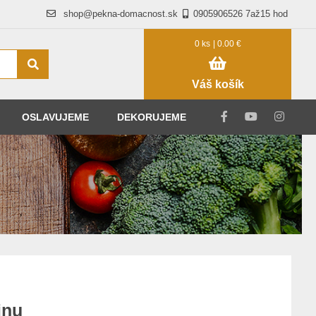
shop@pekna-domacnost.sk
0905906526 7až15 hod
0 ks
| 0.00 €
Váš košík
OSLAVUJEME
DEKORUJEME
inu