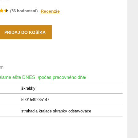
(
36
hodnotení)
Recenzie
om
ielame ešte DNES
/počas pracovného dňa/
škrabky
5901549285147
struhadla krajace skrabky odstavovace