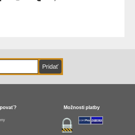
povať?
Možnosti platby
eny