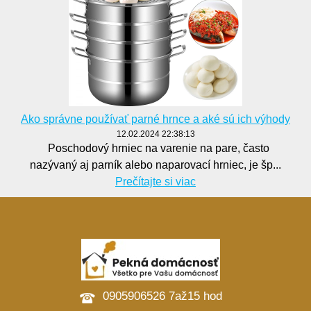
Ako správne používať parné hrnce a aké sú ich výhody
12.02.2024 22:38:13
Poschodový hrniec na varenie na pare, často
nazývaný aj parník alebo naparovací hrniec, je šp...
Prečítajte si viac
0905906526 7až15 hod