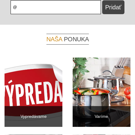
NAŠA
PONUKA
Vypredávame
Varíme