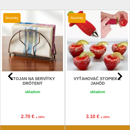
Novinky
Novinky
STOJAN NA SERVÍTKY
VYŤAHOVAČ STOPIEK Z
DRÔTENÝ
JAHÔD
skladom
skladom
2.70 €
3.10 €
s DPH
s DPH