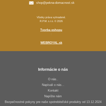
shop@pekna-domacnost.sk
Všetky práva vyhradené.
R.P.M. s.r.o. © 2026
Tvorba eshopu
:
WEBROYAL.sk
Informácie o nás
O nás..
Napísali o nás...
Kontakt
Napíšte nám
Bezpečnostné pokyny pre naše spotrebiteľské produkty od 13.12.2024