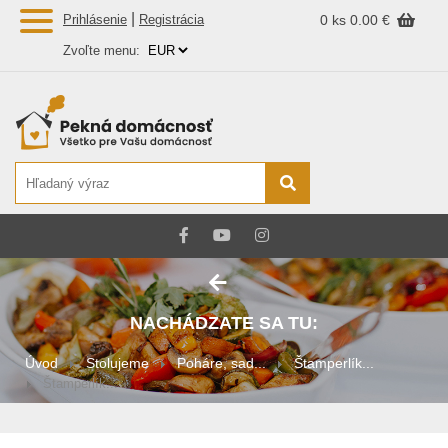
|
Prihlásenie
Registrácia
0 ks
0.00 €
Zvoľte menu:
NACHÁDZATE SA TU:
Úvod
Stolujeme
Poháre, sad...
Štamperlík...
Štamperlík...