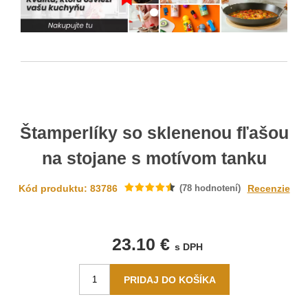
Štamperlíky so sklenenou fľašou
na stojane s motívom tanku
Kód produktu: 83786
(
78
hodnotení)
Recenzie
23.10 €
s DPH