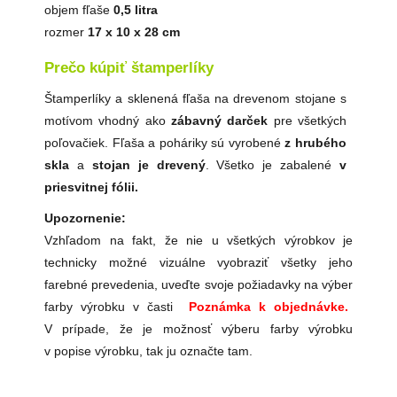
objem fľaše
0,5 litra
rozmer
17 x 10 x 28 cm
Prečo kúpiť štamperlíky
Štamperlíky a sklenená fľaša na drevenom stojane s
motívom vhodný ako
zábavný darček
pre všetkých
poľovačiek. Fľaša a poháriky sú vyrobené
z hrubého
skla
a
stojan je drevený
. Všetko je zabalené
v
priesvitnej fólii.
Upozornenie:
Vzhľadom na fakt, že nie u všetkých výrobkov je
technicky možné vizuálne vyobraziť všetky jeho
farebné prevedenia, uveďte svoje požiadavky na výber
farby výrobku v časti
Poznámka k objednávke.
V prípade, že je možnosť výberu farby výrobku
v popise výrobku, tak ju označte tam.