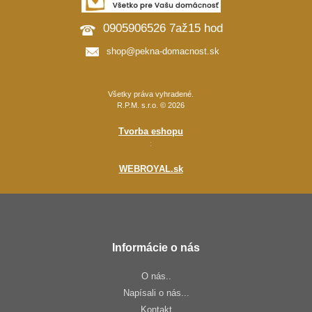
0905906526 7až15 hod
shop@pekna-domacnost.sk
Všetky práva vyhradené.
R.P.M. s.r.o. © 2026
Tvorba eshopu
:
WEBROYAL.sk
Informácie o nás
O nás..
Napísali o nás...
Kontakt