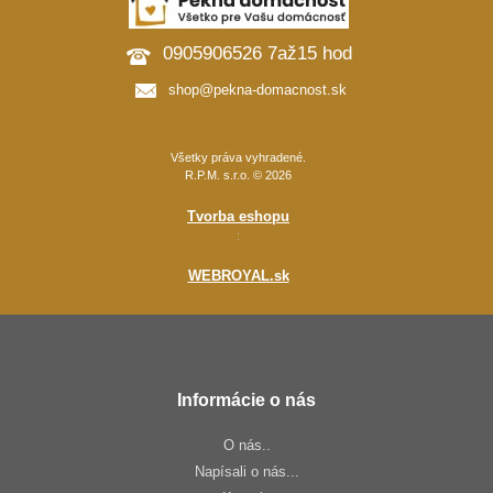
0905906526 7až15 hod
shop@pekna-domacnost.sk
Všetky práva vyhradené.
R.P.M. s.r.o. © 2026
Tvorba eshopu
:
WEBROYAL.sk
Informácie o nás
O nás..
Napísali o nás...