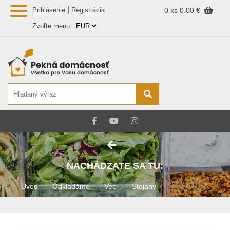
|
Prihlásenie
Registrácia
0 ks
0.00 €
Zvoľte menu:
NACHÁDZATE SA TU:
Úvod
Odkladáme
Veci
Stojany
Stojan na pa...