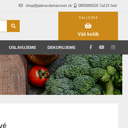
shop@pekna-domacnost.sk
0905906526 7až15 hod
0 ks
| 0.00 €
Váš košík
OSLAVUJEME
DEKORUJEME
vé