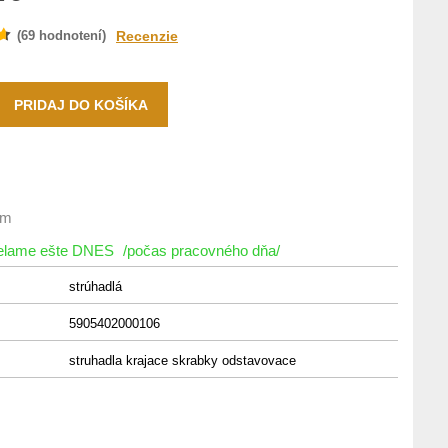
(
69
hodnotení)
Recenzie
om
ielame ešte DNES
/počas pracovného dňa/
strúhadlá
5905402000106
struhadla krajace skrabky odstavovace