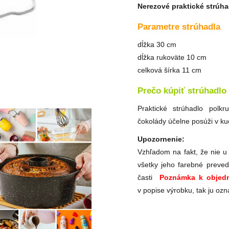
Nerezové praktické strúha
Parametre strúhadla
dĺžka 30 cm
dĺžka rukoväte 10 cm
celková šírka 11 cm
Prečo kúpiť strúhadlo
Praktické strúhadlo polk
čokolády účelne posúži v ku
Upozornenie:
Vzhľadom na fakt, že nie u
všetky jeho farebné preved
časti
Poznámka k objedn
v popise výrobku, tak ju ozn