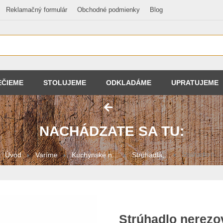
Reklamačný formulár
Obchodné podmienky
Blog
EČIEME
STOLUJEME
ODKLADÁME
UPRATUJEME
NACHÁDZATE SA TU:
Úvod
Varíme
Kuchynské n...
Strúhadlá,...
Strúhadlo n...
Strúhadlo nerezo