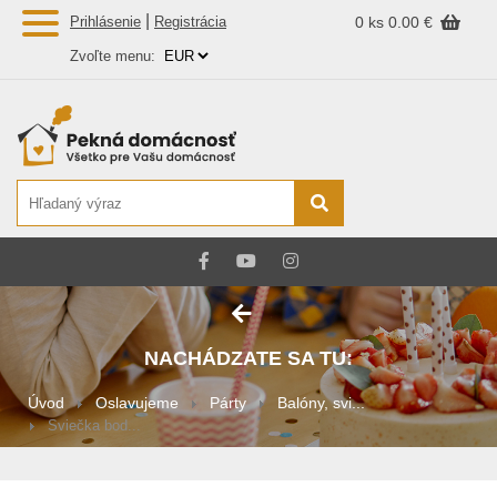
|
Prihlásenie
Registrácia
0 ks
0.00 €
Zvoľte menu:
NACHÁDZATE SA TU:
Úvod
Oslavujeme
Párty
Balóny, svi...
Sviečka bod...