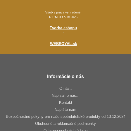
Všetky práva vyhradené.
R.P.M. s.r.o. © 2026
Tvorba eshopu
:
WEBROYAL.sk
Informácie o nás
O nás..
Napísali o nás...
Kontakt
Napíšte nám
Bezpečnostné pokyny pre naše spotrebiteľské produkty od 13.12.2024
Obchodné a reklamačné podmienky
Ochrana osobných údajov