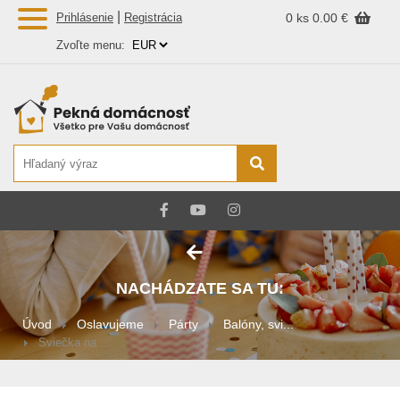
|
Prihlásenie
Registrácia
0 ks
0.00 €
Zvoľte menu:
NACHÁDZATE SA TU:
Úvod
Oslavujeme
Párty
Balóny, svi...
Sviečka na ...