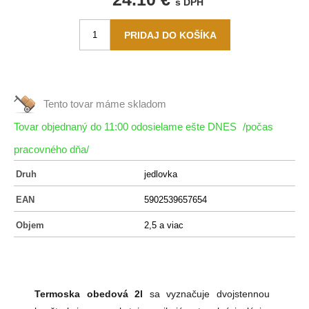
s DPH
Tento tovar máme
skladom
Tovar objednaný do 11:00 odosielame ešte DNES
/počas
pracovného dňa/
Druh
jedlovka
EAN
5902539657654
Objem
2,5 a viac
Termoska obedová 2l
sa vyznačuje dvojstennou