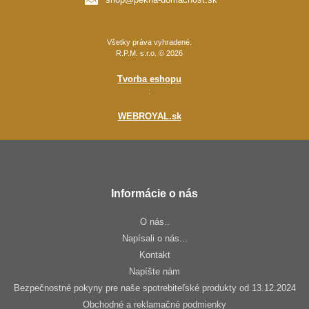
Všetky práva vyhradené.
R.P.M. s.r.o. © 2026
Tvorba eshopu
:
WEBROYAL.sk
Informácie o nás
O nás..
Napísali o nás...
Kontakt
Napíšte nám
Bezpečnostné pokyny pre naše spotrebiteľské produkty od 13.12.2024
Obchodné a reklamačné podmienky