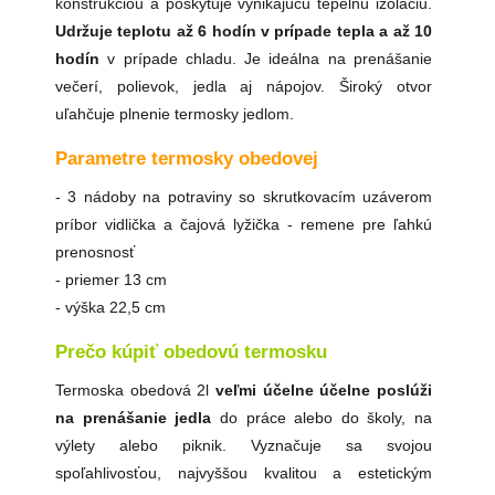
konštrukciou a poskytuje vynikajúcu tepelnú izoláciu.
Udržuje teplotu až
6 hodín v prípade tepla a až 10
hodín
v prípade chladu. Je ideálna na prenášanie
večerí, polievok, jedla aj nápojov. Široký otvor
uľahčuje plnenie termosky jedlom.
Parametre termosky obedovej
- 3 nádoby na potraviny so skrutkovacím uzáverom
príbor vidlička a čajová lyžička - remene pre ľahkú
prenosnosť
- priemer 13 cm
- výška 22,5 cm
Prečo kúpiť obedovú termosku
Termoska obedová 2l
veľmi účelne účelne poslúži
na prenášanie jedla
do práce alebo do školy, na
výlety alebo piknik. Vyznačuje sa svojou
spoľahlivosťou, najvyššou kvalitou a estetickým