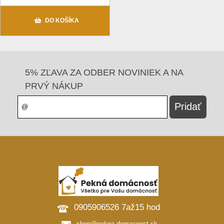
DO KOŠÍKA
5% ZĽAVA ZA ODBER NOVINIEK A NA
PRVÝ NÁKUP
0905906526 7až15 hod
shop@pekna-domacnost.sk