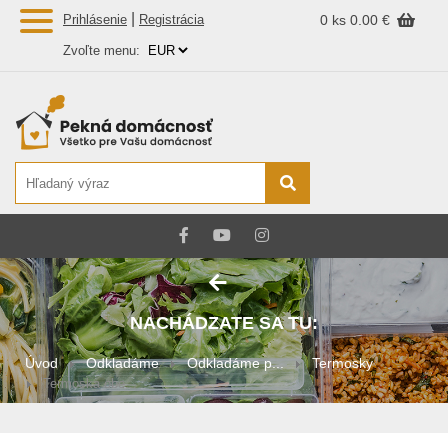
|
Prihlásenie
Registrácia
0 ks
0.00 €
Zvoľte menu:
NACHÁDZATE SA TU:
Úvod
Odkladáme
Odkladáme p...
Termosky
Termoska obe...