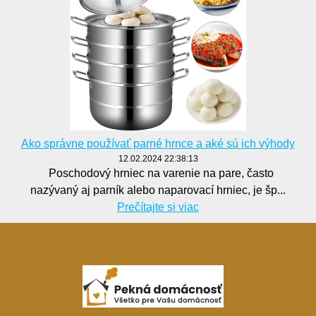
Ako správne používať parné hrnce a aké sú ich výhody
12.02.2024 22:38:13
Poschodový hrniec na varenie na pare, často
nazývaný aj parník alebo naparovací hrniec, je šp...
Prečítajte si viac