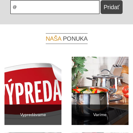
NAŠA
PONUKA
Vypredávame
Varíme