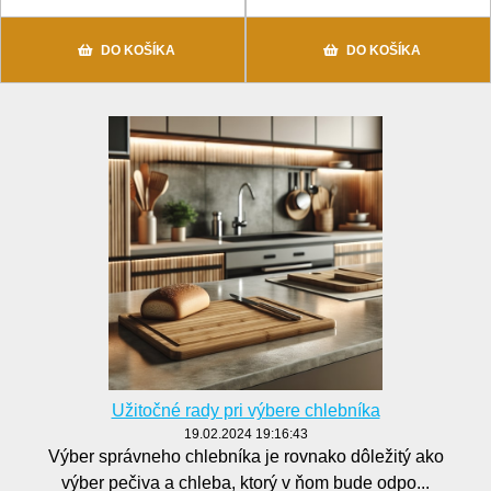
DO KOŠÍKA
DO KOŠÍKA
Užitočné rady pri výbere chlebníka
19.02.2024 19:16:43
Výber správneho chlebníka je rovnako dôležitý ako
výber pečiva a chleba, ktorý v ňom bude odpo...