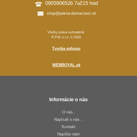
0905906526 7až15 hod
shop@pekna-domacnost.sk
Všetky práva vyhradené.
R.P.M. s.r.o. © 2026
Tvorba eshopu
:
WEBROYAL.sk
Informácie o nás
O nás..
Napísali o nás...
Kontakt
Napíšte nám