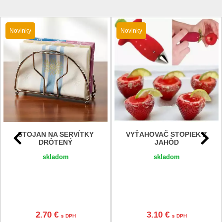
Novinky
Novinky
STOJAN NA SERVÍTKY
VYŤAHOVAČ STOPIEK Z
DRÔTENÝ
JAHÔD
skladom
skladom
2.70 €
3.10 €
s DPH
s DPH