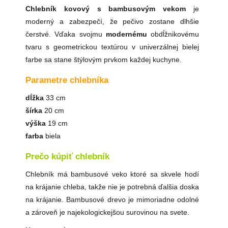
Chlebník kovový s bambusovým vekom
je
moderný a zabezpečí, že pečivo zostane dlhšie
čerstvé. Vďaka svojmu
modernému
obdĺžnikovému
tvaru s geometrickou textúrou v univerzálnej bielej
farbe sa stane štýlovým prvkom každej kuchyne.
Parametre chlebníka
dĺžka
33 cm
šírka
20 cm
výška
19 cm
farba
biela
Prečo kúpiť chlebník
Chlebník má bambusové veko ktoré sa skvele hodí
na krájanie chleba, takže nie je potrebná ďalšia doska
na krájanie. Bambusové drevo je mimoriadne odolné
a zároveň je najekologickejšou surovinou na svete.