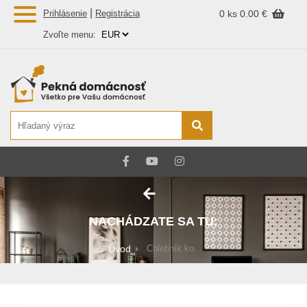
|
Prihlásenie
Registrácia
0 ks
0.00 €
Zvoľte menu:
NACHÁDZATE SA TU:
Úvod
Chlebník ko...