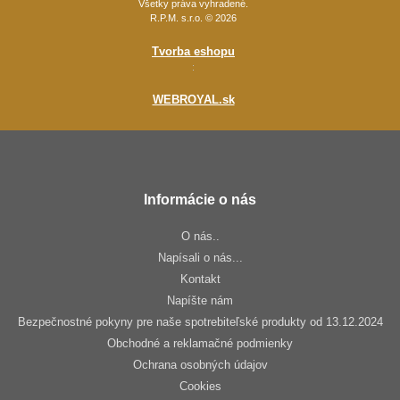
Všetky práva vyhradené.
R.P.M. s.r.o. © 2026
Tvorba eshopu
:
WEBROYAL.sk
Informácie o nás
O nás..
Napísali o nás...
Kontakt
Napíšte nám
Bezpečnostné pokyny pre naše spotrebiteľské produkty od 13.12.2024
Obchodné a reklamačné podmienky
Ochrana osobných údajov
Cookies