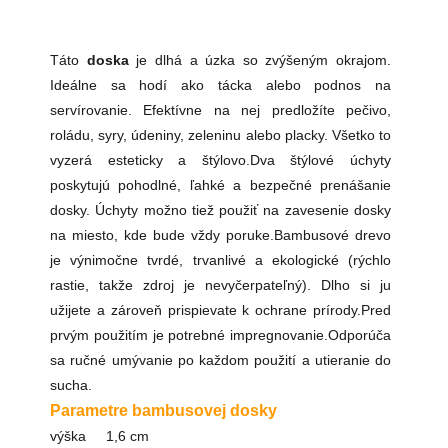
Táto
doska
je dlhá a úzka so zvýšeným okrajom.
Ideálne sa hodí ako tácka alebo podnos na
servírovanie. Efektívne na nej predložíte pečivo,
roládu, syry, údeniny, zeleninu alebo placky. Všetko to
vyzerá esteticky a štýlovo.Dva štýlové úchyty
poskytujú pohodlné, ľahké a bezpečné prenášanie
dosky. Úchyty možno tiež použiť na zavesenie dosky
na miesto, kde bude vždy poruke.Bambusové drevo
je výnimočne tvrdé, trvanlivé a ekologické (rýchlo
rastie, takže zdroj je nevyčerpateľný). Dlho si ju
užijete a zároveň prispievate k ochrane prírody.Pred
prvým použitím je potrebné impregnovanie.Odporúča
sa ručné umývanie po každom použití a utieranie do
sucha.
Parametre bambusovej dosky
výška 1,6 cm