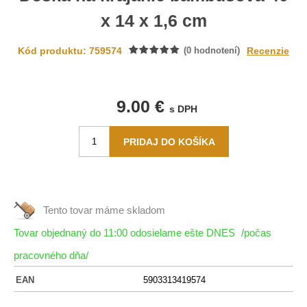
x 14 x 1,6 cm
Kód produktu: 759574
(
0
hodnotení)
Recenzie
9.00 €
s DPH
Tento tovar máme
skladom
Tovar objednaný do 11:00 odosielame ešte DNES
/počas
pracovného dňa/
EAN
5903313419574