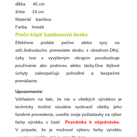
dĺžka 40 cm
šírka 14 cm
Materiál bambus
Farba hnedá
Prečo kúpiť bambusovú dosku
Efektívne podáte pečivo alebo syry na
stôl.Jednoducho prenesiete dosku s obsahom.Dlhý,
úzky tvar s vyvýšeným okrajom povzbudzuje
používanie ako podnosu alebo tácky.Dva štýlové
úchyty zabezpečujú pohodlné a bezpečné
prenášanie.
Upozornenie:
Vzhľadom na fakt, že nie u všetkých výrobkov je
technicky možné vizuálne vyobraziť všetky jeho
farebné prevedenia, uveďte svoje požiadavky na výber
farby výrobku v časti
Poznámka k objednávke.
V prípade, že je možnosť výberu farby výrobku