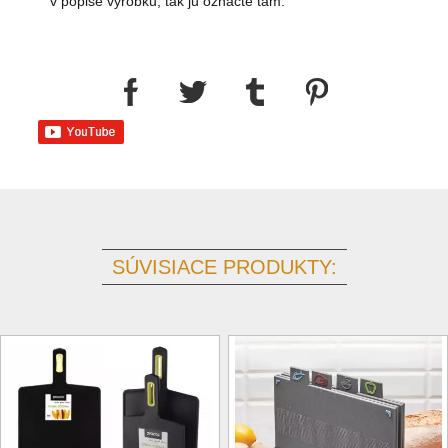
v popise výrobku, tak ju označte tam.
SÚVISIACE PRODUKTY: