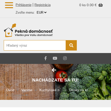
|
Prihlásenie
Registrácia
0 ks
0.00 €
Zvoľte menu:
NACHÁDZATE SA TU:
Úvod
Varíme
Kuchynské n...
Dosky na kr...
Doska na kr...