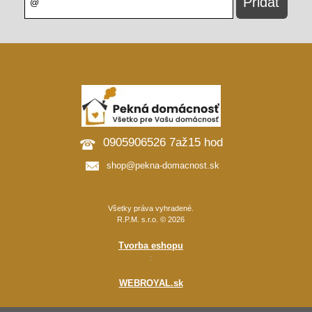
0905906526 7až15 hod
shop@pekna-domacnost.sk
Všetky práva vyhradené.
R.P.M. s.r.o. © 2026
Tvorba eshopu
:
WEBROYAL.sk