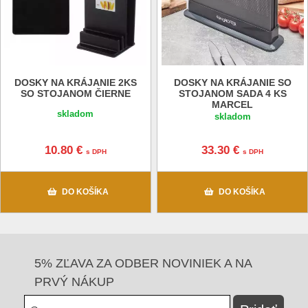
DOSKY NA KRÁJANIE 2KS
DOSKY NA KRÁJANIE SO
SO STOJANOM ČIERNE
STOJANOM SADA 4 KS
MARCEL
skladom
skladom
10.80 €
33.30 €
s DPH
s DPH
DO KOŠÍKA
DO KOŠÍKA
5% ZĽAVA ZA ODBER NOVINIEK A NA
PRVÝ NÁKUP