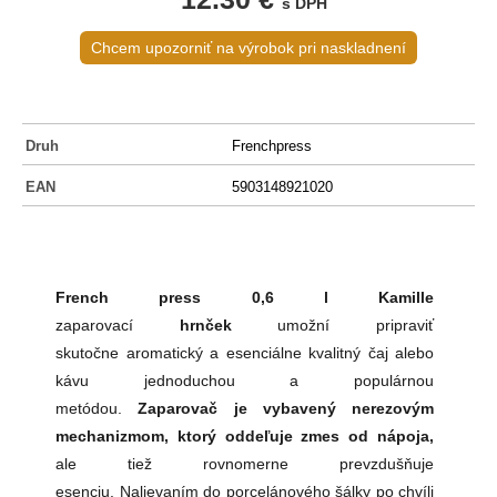
s DPH
Chcem upozorniť na výrobok pri naskladnení
Druh
Frenchpress
EAN
5903148921020
French press 0,6 l Kamille
zaparovací
hrnček
umožní pripraviť
skutočne aromatický a esenciálne kvalitný čaj alebo
kávu jednoduchou a populárnou
metódou.
Zaparovač je vybavený nerezovým
mechanizmom, ktorý oddeľuje zmes od
nápoja,
ale tiež rovnomerne prevzdušňuje
esenciu. Nalievaním do porcelánového šálky po chvíli