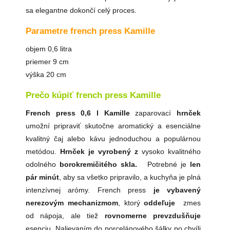
sa elegantne dokončí celý proces.
Parametre french press Kamille
objem 0,6 litra
priemer 9 cm
výška 20 cm
Prečo kúpiť french press Kamille
French press 0,6 l Kamille
zaparovací
hrnček
umožní pripraviť skutočne aromatický a esenciálne
kvalitný čaj alebo kávu jednoduchou a populárnou
metódou.
Hrnček
je
vyrobený
z
vysoko kvalitného
odolného
borokremičitého skla.
Potrebné je
len
pár minút
, aby sa všetko pripravilo, a kuchyňa je plná
intenzívnej arómy. French press
je vybavený
nerezovým mechanizmom
, ktorý
oddeľuje
zmes
od nápoja, ale tiež
rovnomerne prevzdušňuje
esenciu. Nalievaním do porcelánového šálky po chvíli