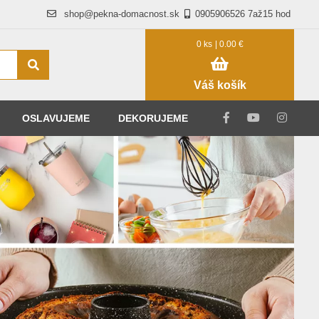
shop@pekna-domacnost.sk
0905906526 7až15 hod
0 ks
| 0.00 €
Váš košík
OSLAVUJEME
DEKORUJEME