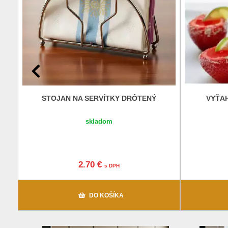
STOJAN NA SERVÍTKY DRÔTENÝ
VYŤA
skladom
2.70 €
s DPH
DO KOŠÍKA