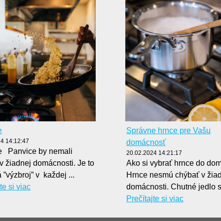
e
Správne hrnce pre Vašu
4 14:12:47
domácnosť
e Panvice by nemali
20.02.2024 14:21:17
v žiadnej domácnosti. Je to
Ako si vybrať hrnce do do
 ”výzbroj” v každej ...
Hrnce nesmú chýbať v žia
te si viac
domácnosti. Chutné jedlo si
Prečítajte si viac