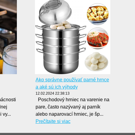
Ako správne používať parné hrnce
a aké sú ich výhody
12.02.2024 22:38:13
mácnosti
Poschodový hrniec na varenie na
dnej
pare, často nazývaný aj parník
 vy...
alebo naparovací hrniec, je šp...
Prečítajte si viac