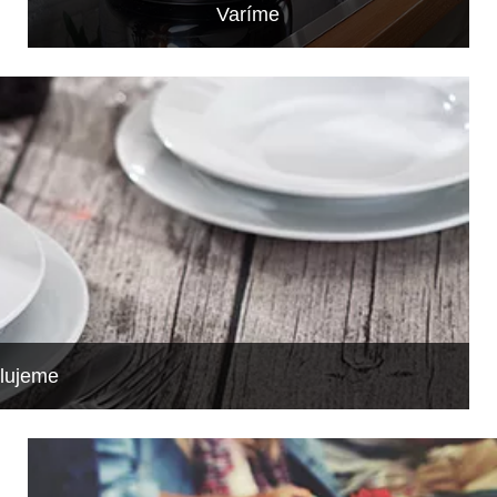
Varíme
lujeme