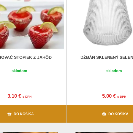
HOVAČ STOPIEK Z JAHÔD
DŽBÁN SKLENENÝ SELENA
skladom
skladom
3.10 €
5.00 €
s DPH
s DPH
DO KOŠÍKA
DO KOŠÍKA