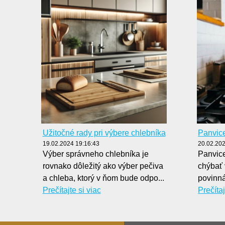
Užitočné rady pri výbere chlebníka
Panvic
19.02.2024 19:16:43
20.02.202
Výber správneho chlebníka je
Panvic
rovnako dôležitý ako výber pečiva
chýbať 
a chleba, ktorý v ňom bude odpo...
povinná
Prečítajte si viac
Prečítaj