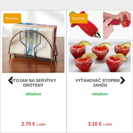
Novinky
Novinky
STOJAN NA SERVÍTKY
VYŤAHOVAČ STOPIEK Z
DRÔTENÝ
JAHÔD
skladom
skladom
2.70 €
3.10 €
s DPH
s DPH