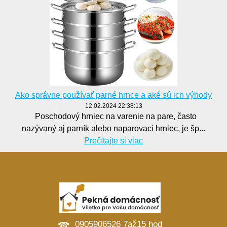
Ako správne používať parné hrnce a aké sú ich výhody
12.02.2024 22:38:13
Poschodový hrniec na varenie na pare, často
nazývaný aj parník alebo naparovací hrniec, je šp...
Prečítajte si viac
0905906526 7až15 hod