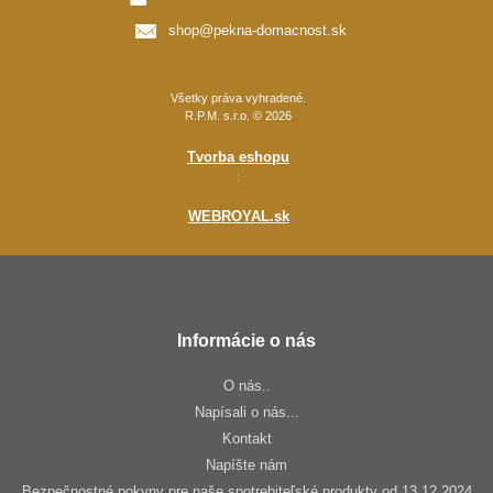
shop@pekna-domacnost.sk
Všetky práva vyhradené.
R.P.M. s.r.o. © 2026
Tvorba eshopu
:
WEBROYAL.sk
Informácie o nás
O nás..
Napísali o nás...
Kontakt
Napíšte nám
Bezpečnostné pokyny pre naše spotrebiteľské produkty od 13.12.2024